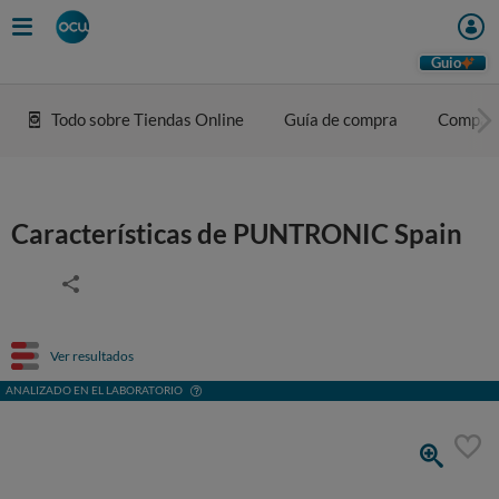
Guio
Todo sobre Tiendas Online
Guía de compra
Compar
Características de PUNTRONIC Spain
Ver resultados
ANALIZADO EN EL LABORATORIO