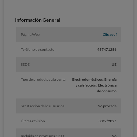
Información General
Página Web
Clic aquí
Teléfono de contacto
937471286
SEDE
UE
Tipo de productos a la venta
Electrodomésticos. Energía
y calefacción. Electrónica
de consumo
Satisfacción de los usuarios
No procede
Última revisión
30/9/2025
Incluida en programa OCU
No