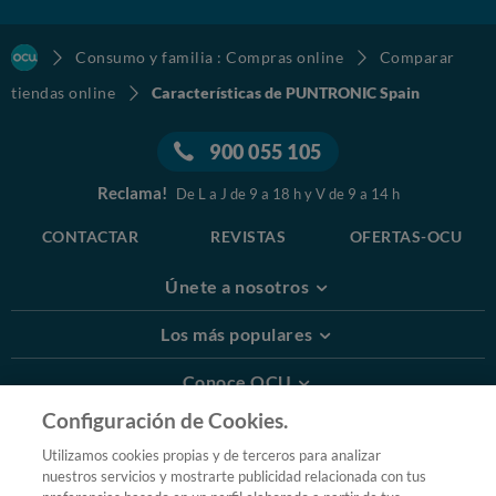
Consumo y familia : Compras online
Comparar
tiendas online
Características de PUNTRONIC Spain
900 055 105
Reclama!
De L a J de 9 a 18 h y V de 9 a 14 h
CONTACTAR
REVISTAS
OFERTAS-OCU
Únete a nosotros
Los más populares
Conoce OCU
Configuración de Cookies.
Más Información
Utilizamos cookies propias y de terceros para analizar
nuestros servicios y mostrarte publicidad relacionada con tus
© 2026 OCU