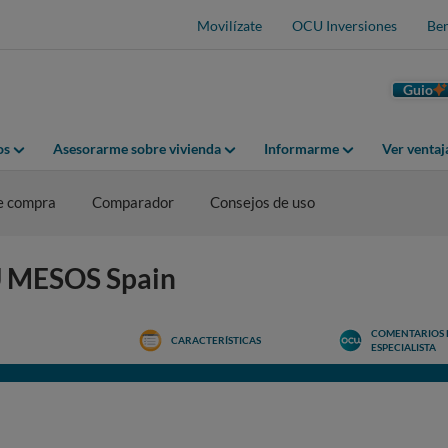
Movilízate
OCU Inversiones
Ben
Guio
os
Asesorarme sobre vivienda
Informarme
Ver venta
e compra
Comparador
Consejos de uso
U MESOS Spain
COMENTARIOS 
CARACTERÍSTICAS
ESPECIALISTA