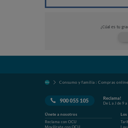
Consumo y familia : Compras onlin
Reclama!
900 055 105
De L a J de 9 a
Únete a nosotros
Los
Reclama con OCU
Tari
Movilízate con OCU
Lav