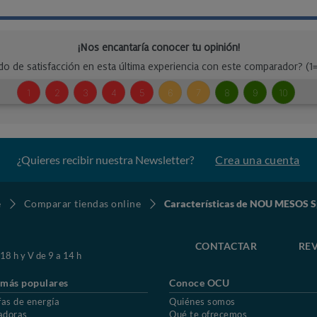
¿Quieres recibir nuestra Newsletter?
Crea una cuenta
e
Comparar tiendas online
Características de NOU MESOS S
CONTACTAR
REV
 18 h y V de 9 a 14 h
 más populares
Conoce OCU
fas de energía
Quiénes somos
adoras
Qué te ofrecemos