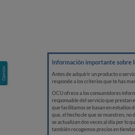
Información importante sobre lo
Antes de adquirir un producto o servi
responde a los criterios que te has m
OCU ofrece a los consumidores informa
responsable del servicio que prestan e
que facilitamos se basan en estudios d
que, el hecho de que se muestren, no 
se actualizan dos veces al día por lo q
también recogemos precios en tiendas f