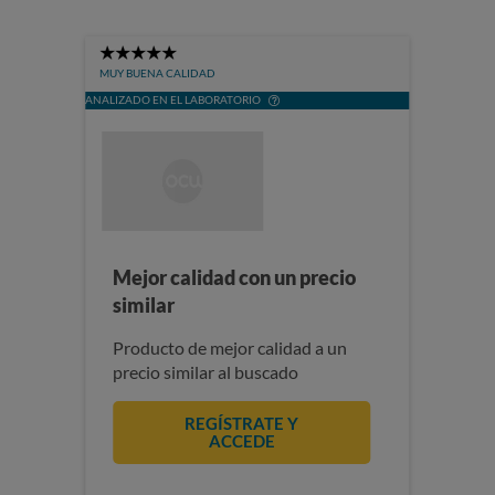
5
Stars
MUY BUENA CALIDAD
ANALIZADO EN EL LABORATORIO
Mejor calidad con un precio
similar
Producto de mejor calidad a un
precio similar al buscado
REGÍSTRATE Y
ACCEDE