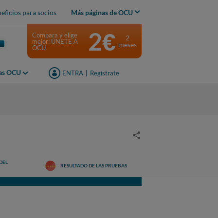
eficios para socios
Más páginas de OCU
2€
Compara y elige
2
mejor: ÚNETE A
meses
OCU
jas OCU
ENTRA
|
Regístrate
DEL
RESULTADO DE LAS PRUEBAS