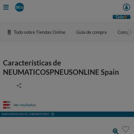
Guio
Todo sobre Tiendas Online
Guía de compra
Compar
Características de
NEUMATICOSPNEUSONLINE Spain
Ver resultados
ANALIZADO EN EL LABORATORIO