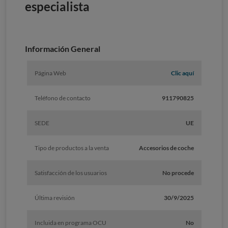
especialista
Información General
Página Web
Clic aquí
Teléfono de contacto
911790825
SEDE
UE
Tipo de productos a la venta
Accesorios de coche
Satisfacción de los usuarios
No procede
Última revisión
30/9/2025
Incluida en programa OCU
No