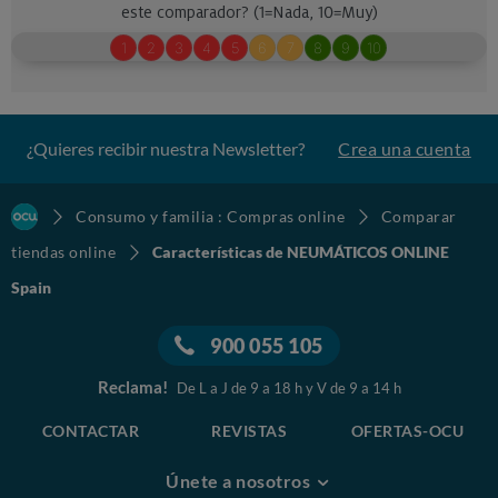
¿Quieres recibir nuestra Newsletter?
Crea una cuenta
Consumo y familia : Compras online
Comparar
tiendas online
Características de NEUMÁTICOS ONLINE
Spain
900 055 105
Reclama!
De L a J de 9 a 18 h y V de 9 a 14 h
CONTACTAR
REVISTAS
OFERTAS-OCU
Únete a nosotros