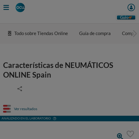
Guio
Todo sobre Tiendas Online
Guía de compra
Compar
Características de NEUMÁTICOS
ONLINE Spain
Ver resultados
ANALIZADO EN EL LABORATORIO