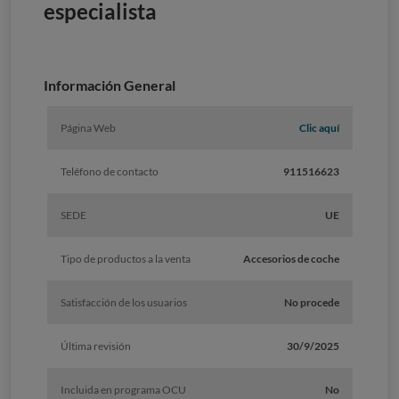
especialista
Información General
Página Web
Clic aquí
Teléfono de contacto
911516623
SEDE
UE
Tipo de productos a la venta
Accesorios de coche
Satisfacción de los usuarios
No procede
Última revisión
30/9/2025
Incluida en programa OCU
No