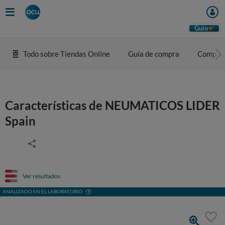
Guio
Todo sobre Tiendas Online
Guía de compra
Compar
Características de NEUMATICOS LIDER
Spain
Ver resultados
ANALIZADO EN EL LABORATORIO