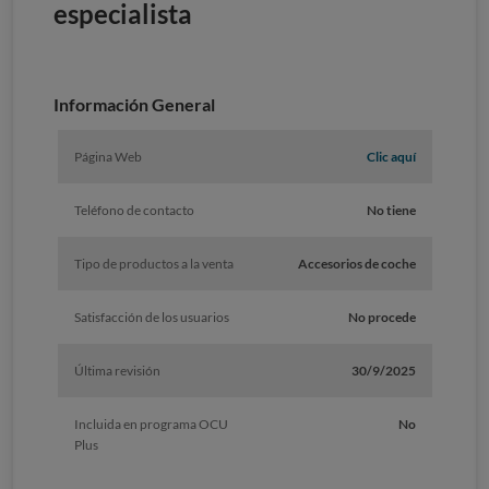
especialista
Información General
Página Web
Clic aquí
Teléfono de contacto
No tiene
Tipo de productos a la venta
Accesorios de coche
Satisfacción de los usuarios
No procede
Última revisión
30/9/2025
Incluida en programa OCU
No
Plus