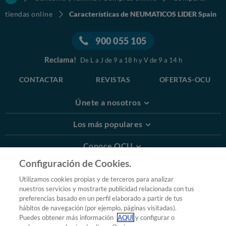
tiendas online
Características de NEUMATICOS LIDER Spain
900 055 105
Reclama!
De L a J de 9 a 18 h y V de 9 a 14 h
CONTACTAR
REVISTAS
OFERTAS-OCU
Únete a nosotros
Los más populares
Conoce OCU
Configuración de Cookies.
Más Información
Utilizamos cookies propias y de terceros para analizar
nuestros servicios y mostrarte publicidad relacionada con tus
© 2026 OCU
preferencias basado en un perfil elaborado a partir de tus
Condiciones generales de contratación de OCU
hábitos de navegación (por ejemplo, páginas visitadas).
Política de privacidad
Puedes obtener más información
AQUÍ
y configurar o