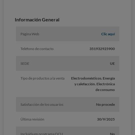
Información General
Página Web
Clic aquí
Teléfono de contacto
351932925900
SEDE
UE
Tipo de productos a la venta
Electrodomésticos. Energía
y calefacción. Electrónica
de consumo
Satisfacción de los usuarios
No procede
Última revisión
30/9/2025
Incluida en programa OCU
No