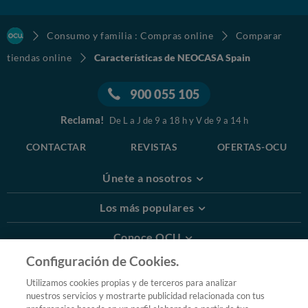
Consumo y familia : Compras online
Comparar
tiendas online
Características de NEOCASA Spain
900 055 105
Reclama!
De L a J de 9 a 18 h y V de 9 a 14 h
CONTACTAR
REVISTAS
OFERTAS-OCU
Únete a nosotros
Los más populares
Conoce OCU
Configuración de Cookies.
Más Información
Utilizamos cookies propias y de terceros para analizar
nuestros servicios y mostrarte publicidad relacionada con tus
© 2026 OCU