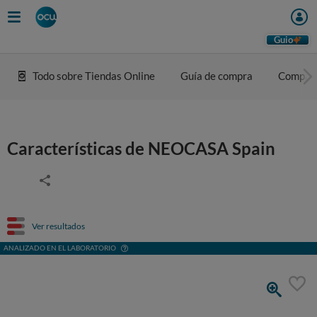
Guio
Todo sobre Tiendas Online
Guía de compra
Compar
Características de NEOCASA Spain
Ver resultados
ANALIZADO EN EL LABORATORIO