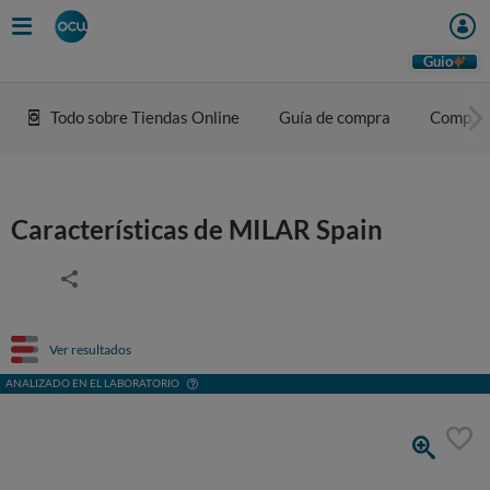
Guio
Todo sobre Tiendas Online
Guía de compra
Compar
Características de MILAR Spain
Ver resultados
ANALIZADO EN EL LABORATORIO