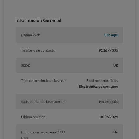
Información General
Página Web
Clic aquí
Teléfono de contacto
911677005
SEDE
UE
Tipo de productos a la venta
Electrodomésticos.
Electrónica de consumo
Satisfacción de los usuarios
No procede
Última revisión
30/9/2025
Incluida en programa OCU
No
Plus