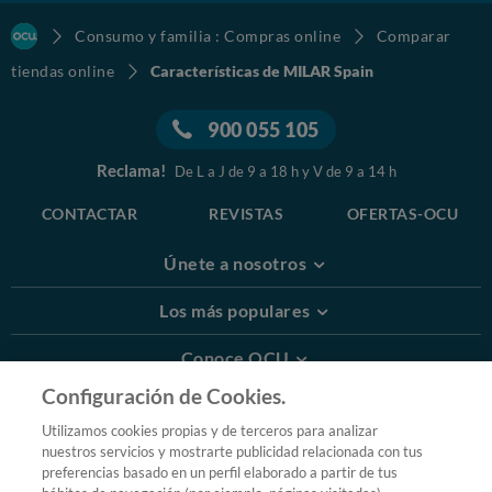
Consumo y familia : Compras online
Comparar
tiendas online
Características de MILAR Spain
900 055 105
Reclama!
De L a J de 9 a 18 h y V de 9 a 14 h
CONTACTAR
REVISTAS
OFERTAS-OCU
Únete a nosotros
Los más populares
Conoce OCU
Configuración de Cookies.
Más Información
Utilizamos cookies propias y de terceros para analizar
nuestros servicios y mostrarte publicidad relacionada con tus
© 2026 OCU
preferencias basado en un perfil elaborado a partir de tus
Condiciones generales de contratación de OCU