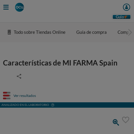
Guio
Todo sobre Tiendas Online
Guía de compra
Compar
Características de MI FARMA Spain
Ver resultados
ANALIZADO EN EL LABORATORIO