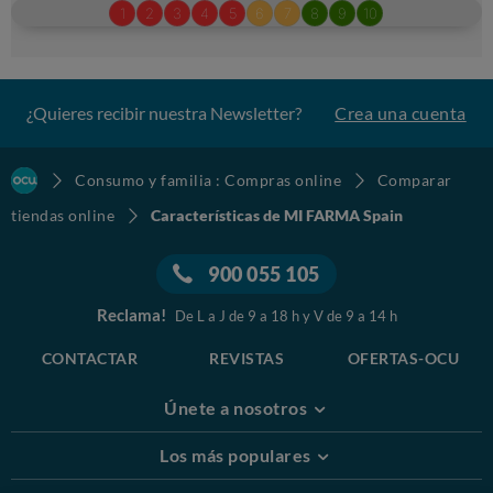
¿Quieres recibir nuestra Newsletter?
Crea una cuenta
Consumo y familia : Compras online
Comparar
tiendas online
Características de MI FARMA Spain
900 055 105
Reclama!
De L a J de 9 a 18 h y V de 9 a 14 h
CONTACTAR
REVISTAS
OFERTAS-OCU
Únete a nosotros
Los más populares