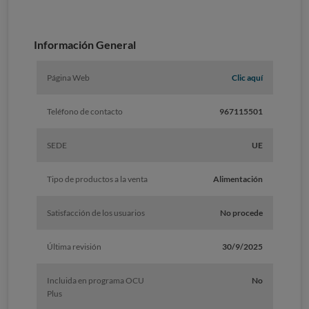
Información General
Página Web
Clic aquí
Teléfono de contacto
967115501
SEDE
UE
Tipo de productos a la venta
Alimentación
Satisfacción de los usuarios
No procede
Última revisión
30/9/2025
Incluida en programa OCU
No
Plus