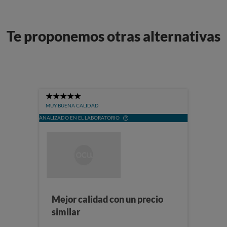
Te proponemos otras alternativas
5
Stars
MUY BUENA CALIDAD
ANALIZADO EN EL LABORATORIO
Mejor calidad con un precio
similar