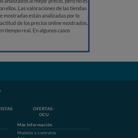
 analizados al mejor precio, pero no es
n ellos. Las valoraciones de las tiendas
ine mostradas están analizadas por lo
ctitud de los precios online mostrados,
 en tiempo real. En algunos casos
n
ISTAS
OFERTAS-
OCU
Más Información
Modelos y contratos