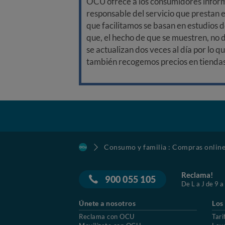
OCU ofrece a los consumidores informa
responsable del servicio que prestan e
que facilitamos se basan en estudios d
que, el hecho de que se muestren, no 
se actualizan dos veces al día por lo q
también recogemos precios en tiendas f
Consumo y familia : Compras onlin
Reclama!
900 055 105
De L a J de 9 a
Únete a nosotros
Los
Reclama con OCU
Tari