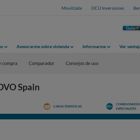
Movilízate
OCU Inversiones
Ben
Guio
os
Asesorarme sobre vivienda
Informarme
Ver venta
e compra
Comparador
Consejos de uso
NOVO Spain
COMENTARIOS 
CARACTERÍSTICAS
ESPECIALISTA