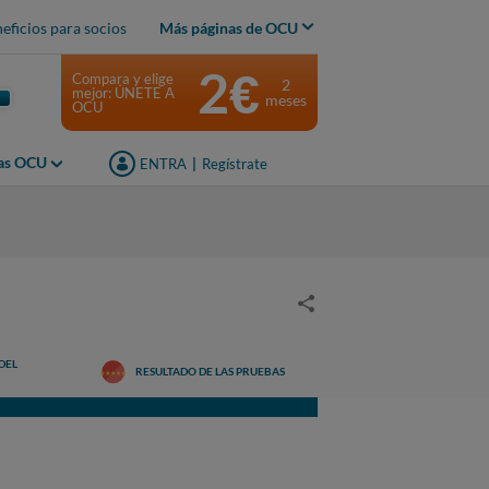
eficios para socios
Más páginas de OCU
2€
Compara y elige
2
mejor: ÚNETE A
meses
OCU
jas OCU
ENTRA
|
Regístrate
DEL
RESULTADO DE LAS PRUEBAS