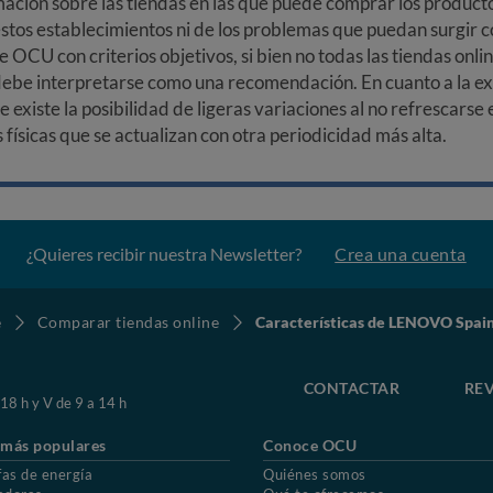
ción sobre las tiendas en las que puede comprar los productos
stos establecimientos ni de los problemas que puedan surgir co
e OCU con criterios objetivos, si bien no todas las tiendas onl
debe interpretarse como una recomendación. En cuanto a la exa
ue existe la posibilidad de ligeras variaciones al no refrescarse
ísicas que se actualizan con otra periodicidad más alta.
¿Quieres recibir nuestra Newsletter?
Crea una cuenta
e
Comparar tiendas online
Características de LENOVO Spai
CONTACTAR
REV
 18 h y V de 9 a 14 h
 más populares
Conoce OCU
fas de energía
Quiénes somos