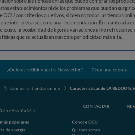
ción sobre las tiendas en las que puede comprar los productos
stos establecimientos ni de los problemas que puedan surgir co
e OCU con criterios objetivos, si bien no todas las tiendas onl
debe interpretarse como una recomendación. En cuanto a la exa
ue existe la posibilidad de ligeras variaciones al no refrescarse
ísicas que se actualizan con otra periodicidad más alta.
¿Quieres recibir nuestra Newsletter?
Crea una cuenta
e
Comparar tiendas online
Características de LA REDOUTE S
CONTACTAR
REV
 18 h y V de 9 a 14 h
 más populares
Conoce OCU
fas de energía
Quiénes somos