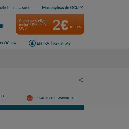
eficios para socios
Más páginas de OCU
2€
Compara y elige
2
mejor: ÚNETE A
meses
OCU
jas OCU
ENTRA
|
Regístrate
DEL
RESULTADO DE LAS PRUEBAS