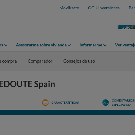
Movilízate
OCU Inversiones
Ben
Guio
os
Asesorarme sobre vivienda
Informarme
Ver venta
e compra
Comparador
Consejos de uso
 REDOUTE Spain
COMENTARIOS 
CARACTERÍSTICAS
ESPECIALISTA