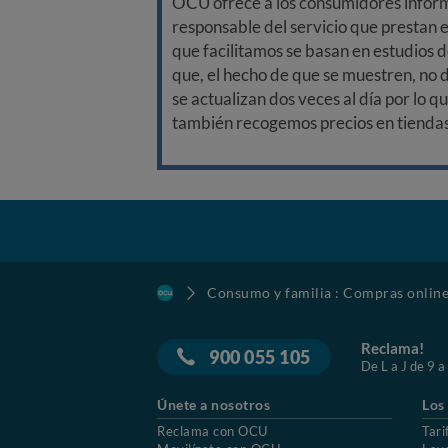
OCU ofrece a los consumidores informa
responsable del servicio que prestan e
que facilitamos se basan en estudios d
que, el hecho de que se muestren, no 
se actualizan dos veces al día por lo q
también recogemos precios en tiendas f
Consumo y familia : Compras onlin
Reclama!
900 055 105
De L a J de 9 a
Únete a nosotros
Los
Reclama con OCU
Tari