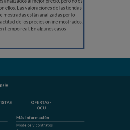
 analizados al mejor precio, pero no es
n ellos. Las valoraciones de las tiendas
ine mostradas están analizadas por lo
ctitud de los precios online mostrados,
 en tiempo real. En algunos casos
pain
ISTAS
OFERTAS-
OCU
Más Información
Modelos y contratos