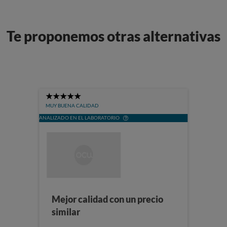
Te proponemos otras alternativas
5
Stars
MUY BUENA CALIDAD
ANALIZADO EN EL LABORATORIO
Mejor calidad con un precio
similar