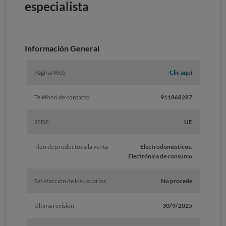
especialista
Información General
Página Web
Clic aquí
Teléfono de contacto
911868287
SEDE
UE
Tipo de productos a la venta
Electrodomésticos.
Electrónica de consumo
Satisfacción de los usuarios
No procede
Última revisión
30/9/2025