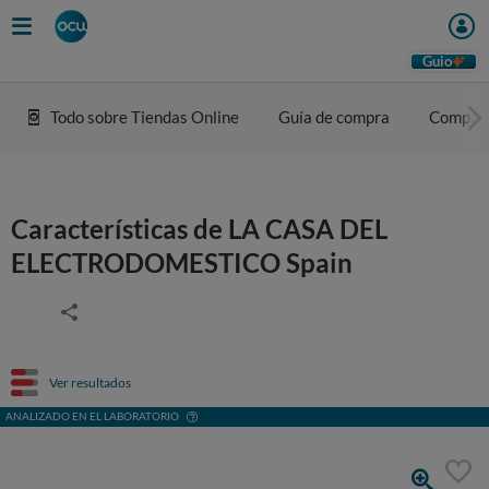
Guio
Todo sobre Tiendas Online
Guía de compra
Compar
Características de LA CASA DEL
ELECTRODOMESTICO Spain
Ver resultados
ANALIZADO EN EL LABORATORIO