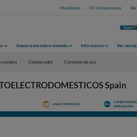
Movilízate
OCU Inversiones
Ben
Guio
os
Asesorarme sobre vivienda
Informarme
Ver venta
e compra
Comparador
Consejos de uso
KYOTOELECTRODOMESTICOS Spain
COMENTARIOS 
CARACTERÍSTICAS
ESPECIALISTA