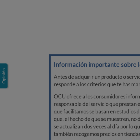
Información importante sobre lo
Antes de adquirir un producto o servi
responde a los criterios que te has m
OCU ofrece a los consumidores informa
responsable del servicio que prestan e
que facilitamos se basan en estudios d
que, el hecho de que se muestren, no 
se actualizan dos veces al día por lo q
también recogemos precios en tiendas f