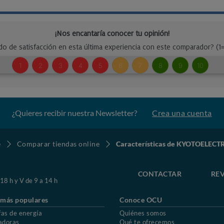
¿Quieres recibir nuestra Newsletter?
Crea una cuenta
e
Comparar tiendas online
Características de KYOTOELEC
CONTACTAR
REV
 18 h y V de 9 a 14 h
 más populares
Conoce OCU
fas de energía
Quiénes somos
adoras
Qué te ofrecemos