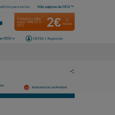
eficios para socios
Más páginas de OCU
2€
Compara y elige
2
mejor: ÚNETE A
meses
OCU
jas OCU
ENTRA
|
Regístrate
DEL
RESULTADO DE LAS PRUEBAS