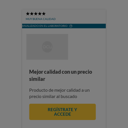
5
Stars
MUY BUENA CALIDAD
ANALIZADO EN EL LABORATORIO
Mejor calidad con un precio
similar
Producto de mejor calidad a un
precio similar al buscado
REGÍSTRATE Y
ACCEDE