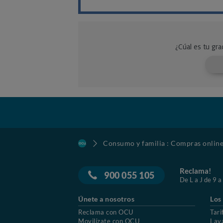
Consumo y familia : Compras onlin
Reclama!
900 055 105
De L a J de 9 a
Únete a nosotros
Los
Reclama con OCU
Tari
Movilízate con OCU
Lav