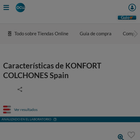
Guio
Todo sobre Tiendas Online
Guía de compra
Compar
Características de KONFORT
COLCHONES Spain
Ver resultados
ANALIZADO EN EL LABORATORIO