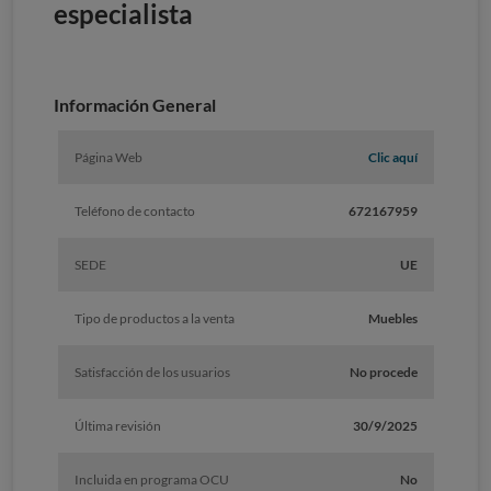
especialista
Información General
Página Web
Clic aquí
Teléfono de contacto
672167959
SEDE
UE
Tipo de productos a la venta
Muebles
Satisfacción de los usuarios
No procede
Última revisión
30/9/2025
Incluida en programa OCU
No