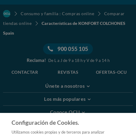
Consumo y familia : Compras online
Comparar
tiendas online
Características de KONFORT COLCHONES
Spain
900 055 105
Reclama!
De L a J de 9 a 18 h y V de 9 a 14 h
CONTACTAR
REVISTAS
OFERTAS-OCU
Únete a nosotros
Los más populares
Conoce OCU
Configuración de Cookies.
Más Información
Utilizamos cookies propias y de terceros para analizar