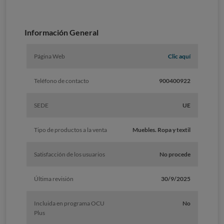
Información General
Página Web
Clic aquí
Teléfono de contacto
900400922
SEDE
UE
Tipo de productos a la venta
Muebles. Ropa y textil
Satisfacción de los usuarios
No procede
Última revisión
30/9/2025
Incluida en programa OCU
No
Plus