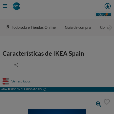
Guio
Todo sobre Tiendas Online
Guía de compra
Compar
Características de IKEA Spain
Ver resultados
ANALIZADO EN EL LABORATORIO