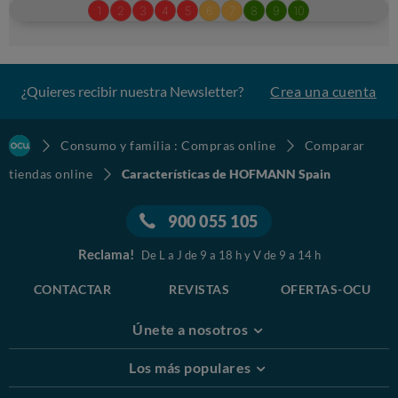
¿Quieres recibir nuestra Newsletter?
Crea una cuenta
Consumo y familia : Compras online
Comparar
tiendas online
Características de HOFMANN Spain
900 055 105
Reclama!
De L a J de 9 a 18 h y V de 9 a 14 h
CONTACTAR
REVISTAS
OFERTAS-OCU
Únete a nosotros
Los más populares