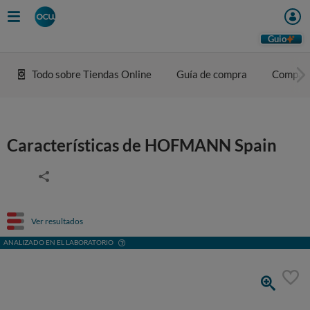
Guio
Todo sobre Tiendas Online
Guía de compra
Compar
Características de HOFMANN Spain
Ver resultados
ANALIZADO EN EL LABORATORIO