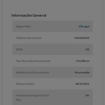
Información General
Página Web
Clic aquí
Teléfono de contacto
960324493
SEDE
UE
Tipo de productos a la venta
Fotolibros
Satisfacción de los usuarios
No procede
Última revisión
30/9/2025
Incluida en programa OCU
No
Plus