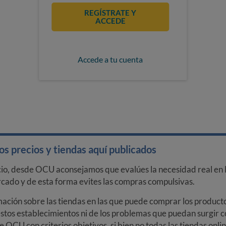
REGÍSTRATE Y
ACCEDE
Accede a tu cuenta
s precios y tiendas aquí publicados
cio, desde OCU aconsejamos que evalúes la necesidad real en l
arcado y de esta forma evites las compras compulsivas.
ción sobre las tiendas en las que puede comprar los productos
stos establecimientos ni de los problemas que puedan surgir co
e OCU con criterios objetivos, si bien no todas las tiendas onl