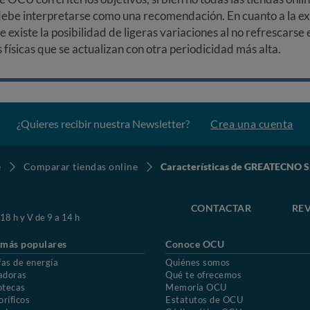
debe interpretarse como una recomendación. En cuanto a la exa
ue existe la posibilidad de ligeras variaciones al no refrescarse
ísicas que se actualizan con otra periodicidad más alta.
¿Quieres recibir nuestra Newsletter?
Crea una cuenta
e
Comparar tiendas online
Características de GREATECNO S
CONTACTAR
REV
 18 h y V de 9 a 14 h
 más populares
Conoce OCU
fas de energía
Quiénes somos
adoras
Qué te ofrecemos
otecas
Memoria OCU
oríficos
Estatutos de OCU