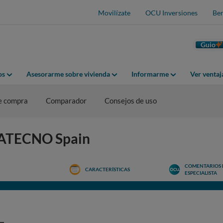
Movilízate
OCU Inversiones
Ben
Guio
os
Asesorarme sobre vivienda
Informarme
Ver venta
e compra
Comparador
Consejos de uso
REATECNO Spain
COMENTARIOS 
CARACTERÍSTICAS
ESPECIALISTA