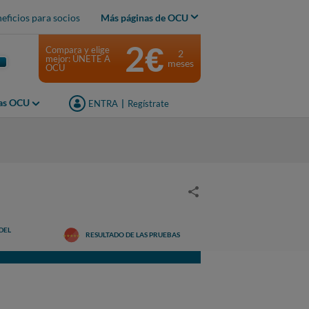
eficios para socios
Más páginas de OCU
2€
Compara y elige
2
mejor: ÚNETE A
meses
OCU
jas OCU
ENTRA
|
Regístrate
DEL
RESULTADO DE LAS PRUEBAS