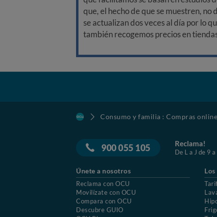
que, el hecho de que se muestren, no 
se actualizan dos veces al día por lo q
también recogemos precios en tiendas f
Consumo y familia : Compras onlin
Reclama!
900 055 105
De L a J de 9 a
Únete a nosotros
Los
Reclama con OCU
Tari
Movilízate con OCU
Lav
Compara con OCU
Hip
Descubre GUIO
Frig