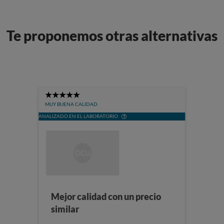
Te proponemos otras alternativas
5
Stars
MUY BUENA CALIDAD
ANALIZADO EN EL LABORATORIO
Mejor calidad con un precio
similar