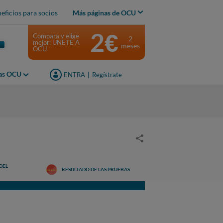
eficios para socios
Más páginas de OCU
2€
Compara y elige
2
mejor: ÚNETE A
meses
OCU
jas OCU
ENTRA
|
Regístrate
DEL
RESULTADO DE LAS PRUEBAS