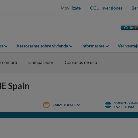
Movilízate
OCU Inversiones
Ben
Guio
os
Asesorarme sobre vivienda
Informarme
Ver venta
e compra
Comparador
Consejos de uso
ME Spain
COMENTARIOS 
CARACTERÍSTICAS
ESPECIALISTA