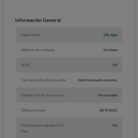
Información General
Página Web
Clic aquí
Teléfono de contacto
No tiene
SEDE
UE
Tipo de productos a la venta
Electrónica de consumo
Satisfacción de los usuarios
No procede
Última revisión
30/9/2025
Incluida en programa OCU
No
Plus