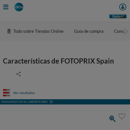
Guio
Todo sobre Tiendas Online
Guía de compra
Compar
Características de FOTOPRIX Spain
Ver resultados
ANALIZADO EN EL LABORATORIO