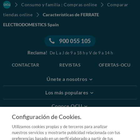
Consumo y familia : Compras online
Comparar
tiendas online
Características de FERRATE
ELECTRODOMESTICS Spain
900 055 105
Reclama!
De L a J de 9 a 18 h y V de 9 a 14 h
CONTACTAR
REVISTAS
OFERTAS-OCU
Únete a nosotros
Los más populares
Conoce OCU
Configuración de Cookies.
Más Información
Utilizamos cookies propias y de terceros para analizar
nuestros servicios y mostrarte publicidad relacionada con tus
© 2026 OCU
preferencias basado en un perfil elaborado a partir de tus