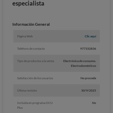
especialista
Información General
Página Web
Clic aquí
Teléfono de contacto
977332836
Tipo de productos a la venta
Electrónica de consumo.
Electrodomésticos
Satisfacción de los usuarios
No procede
Última revisión
30/9/2025
Incluida en programa OCU
No
Plus