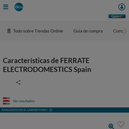
Guio
Todo sobre Tiendas Online
Guía de compra
Compar
Características de FERRATE
ELECTRODOMESTICS Spain
Ver resultados
ANALIZADO EN EL LABORATORIO