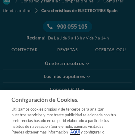
Consumo y familia : Compras online
Comparar
tiendas online
Características de ELECTROTRES Spain
900 055 105
Reclama!
De L a J de 9 a 18 h y V de 9 a 14 h
CONTACTAR
REVISTAS
OFERTAS-OCU
Únete a nosotros
Los más populares
Conoce OCU
Configuración de Cookies.
Más Información
Utilizamos cookies propias y de terceros para analizar
nuestros servicios y mostrarte publicidad relacionada con tus
© 2026 OCU
preferencias basado en un perfil elaborado a partir de tus
Condiciones generales de contratación de OCU
hábitos de navegación (por ejemplo, páginas visitadas).
Política de privacidad
Puedes obtener más información
AQUÍ
y configurar o