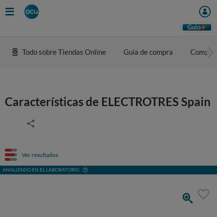
Guio
Todo sobre Tiendas Online
Guía de compra
Compar
Características de ELECTROTRES Spain
Ver resultados
ANALIZADO EN EL LABORATORIO