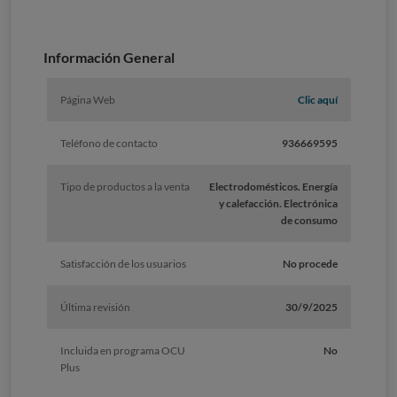
Información General
Página Web
Clic aquí
Teléfono de contacto
936669595
Tipo de productos a la venta
Electrodomésticos. Energía
y calefacción. Electrónica
de consumo
Satisfacción de los usuarios
No procede
Última revisión
30/9/2025
Incluida en programa OCU
No
Plus