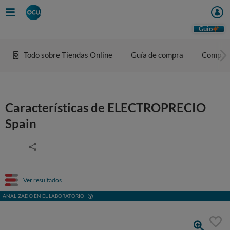
Guio
Todo sobre Tiendas Online
Guía de compra
Compar
Características de ELECTROPRECIO
Spain
Ver resultados
ANALIZADO EN EL LABORATORIO