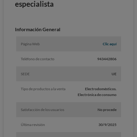
especialista
Información General
Página Web
Clic aquí
Teléfono de contacto
943442806
SEDE
UE
Tipo de productos a la venta
Electrodomésticos.
Electrónica de consumo
Satisfacción de los usuarios
No procede
Última revisión
30/9/2025