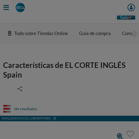
Guio
Todo sobre Tiendas Online
Guía de compra
Compar
Características de EL CORTE INGLÉS
Spain
Ver resultados
ANALIZADO EN EL LABORATORIO