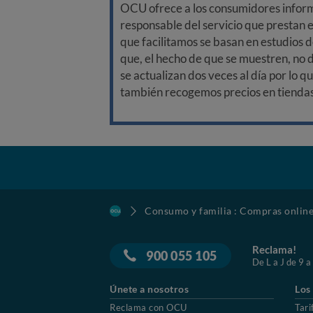
OCU ofrece a los consumidores informa
responsable del servicio que prestan e
que facilitamos se basan en estudios d
que, el hecho de que se muestren, no 
se actualizan dos veces al día por lo q
también recogemos precios en tiendas f
Consumo y familia : Compras onlin
Reclama!
900 055 105
De L a J de 9 a
Únete a nosotros
Los
Reclama con OCU
Tari