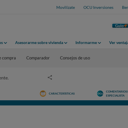
Movilízate
OCU Inversiones
Ben
Guio
os
Asesorarme sobre vivienda
Informarme
Ver venta
e compra
Comparador
Consejos de uso
ente.
COMENTARIOS 
CARACTERÍSTICAS
ESPECIALISTA