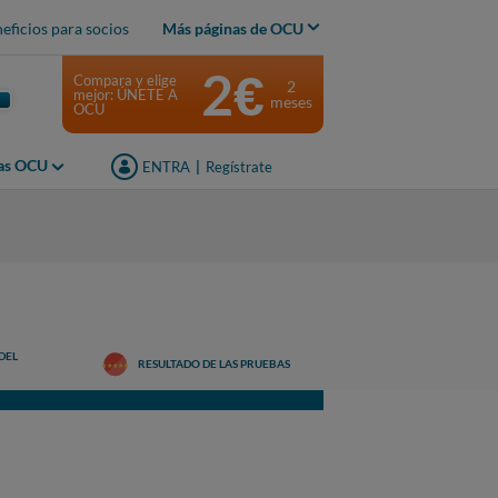
eficios para socios
Más páginas de OCU
2€
Compara y elige
2
mejor: ÚNETE A
meses
OCU
jas OCU
ENTRA
|
Regístrate
DEL
RESULTADO DE LAS PRUEBAS