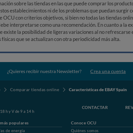
ción sobre las tiendas en las que puede comprar los productos
stos establecimientos ni de los problemas que puedan surgir co
e OCU con criterios objetivos, si bien no todas las tiendas onl
debe interpretarse como una recomendación. En cuanto a la exa
ue existe la posibilidad de ligeras variaciones al no refrescarse
ísicas que se actualizan con otra periodicidad más alta.
¿Quieres recibir nuestra Newsletter?
Crea una cuenta
e
Comparar tiendas online
Características de EBAY Spain
CONTACTAR
REV
 18 h y V de 9 a 14 h
 más populares
Conoce OCU
fas de energía
Quiénes somos