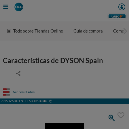
Guio
Todo sobre Tiendas Online
Guía de compra
Compar
Características de DYSON Spain
Ver resultados
ANALIZADO EN EL LABORATORIO