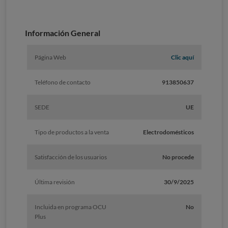
Información General
Página Web
Clic aquí
Teléfono de contacto
913850637
SEDE
UE
Tipo de productos a la venta
Electrodomésticos
Satisfacción de los usuarios
No procede
Última revisión
30/9/2025
Incluida en programa OCU
No
Plus