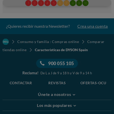
¿Quieres recibir nuestra Newsletter?
Crea una cuenta
Consumo y familia : Compras online
Comparar
tiendas online
Características de DYSON Spain
900 055 105
Reclama!
De L a J de 9 a 18 h y V de 9 a 14 h
CONTACTAR
REVISTAS
OFERTAS-OCU
Únete a nosotros
Los más populares