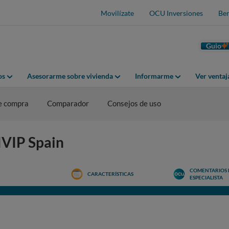
Movilízate
OCU Inversiones
Ben
Guio
os
Asesorarme sobre vivienda
Informarme
Ver venta
e compra
Comparador
Consejos de uso
IVIP Spain
COMENTARIOS 
CARACTERÍSTICAS
ESPECIALISTA