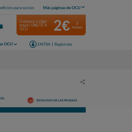
eficios para socios
Más páginas de OCU
2€
Compara y elige
2
mejor: ÚNETE A
meses
OCU
jas OCU
ENTRA
|
Regístrate
DEL
RESULTADO DE LAS PRUEBAS