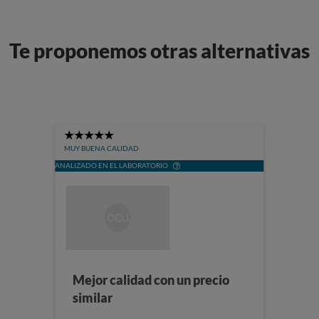
Te proponemos otras alternativas
5
Stars
MUY BUENA CALIDAD
ANALIZADO EN EL LABORATORIO
Mejor calidad con un precio
similar