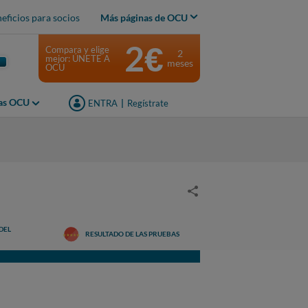
eficios para socios
Más páginas de OCU
2€
Compara y elige
2
mejor: ÚNETE A
meses
OCU
jas OCU
ENTRA
|
Regístrate
DEL
RESULTADO DE LAS PRUEBAS