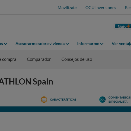
Movilízate
OCU Inversiones
Ben
Guio
os
Asesorarme sobre vivienda
Informarme
Ver venta
e compra
Comparador
Consejos de uso
ECATHLON Spain
COMENTARIOS 
CARACTERÍSTICAS
ESPECIALISTA