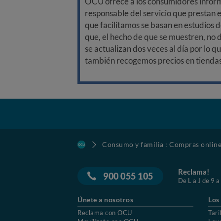
OCU ofrece a los consumidores informa
responsable del servicio que prestan e
que facilitamos se basan en estudios d
que, el hecho de que se muestren, no 
se actualizan dos veces al día por lo q
también recogemos precios en tiendas f
Consumo y familia : Compras onlin
Reclama!
900 055 105
De L a J de 9 a
Únete a nosotros
Los
Reclama con OCU
Tari