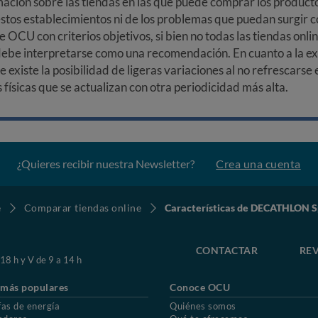
ción sobre las tiendas en las que puede comprar los productos
stos establecimientos ni de los problemas que puedan surgir co
e OCU con criterios objetivos, si bien no todas las tiendas onl
debe interpretarse como una recomendación. En cuanto a la exa
ue existe la posibilidad de ligeras variaciones al no refrescarse
ísicas que se actualizan con otra periodicidad más alta.
¿Quieres recibir nuestra Newsletter?
Crea una cuenta
e
Comparar tiendas online
Características de DECATHLON S
CONTACTAR
REV
 18 h y V de 9 a 14 h
 más populares
Conoce OCU
fas de energía
Quiénes somos