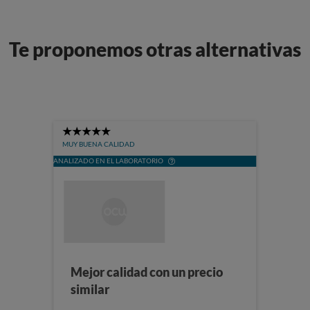
Te proponemos otras alternativas
5
Stars
MUY BUENA CALIDAD
ANALIZADO EN EL LABORATORIO
Mejor calidad con un precio
similar