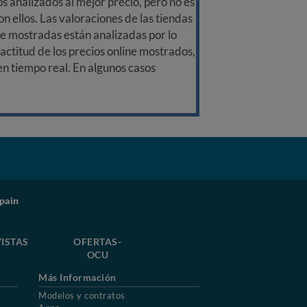
 analizados al mejor precio, pero no es
n ellos. Las valoraciones de las tiendas
ine mostradas están analizadas por lo
ctitud de los precios online mostrados,
 en tiempo real. En algunos casos
pain
ISTAS
OFERTAS-
OCU
Más Información
Modelos y contratos