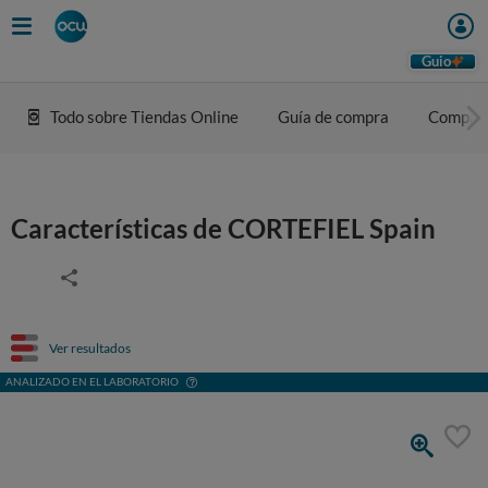
Guio
Todo sobre Tiendas Online
Guía de compra
Compar
Características de CORTEFIEL Spain
Ver resultados
ANALIZADO EN EL LABORATORIO