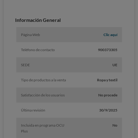
Información General
Página Web
Clic aquí
Teléfono de contacto
900373305
SEDE
UE
Tipo de productos a la venta
Ropa y textil
Satisfacción de los usuarios
No procede
Última revisión
30/9/2025
Incluida en programa OCU
No
Plus