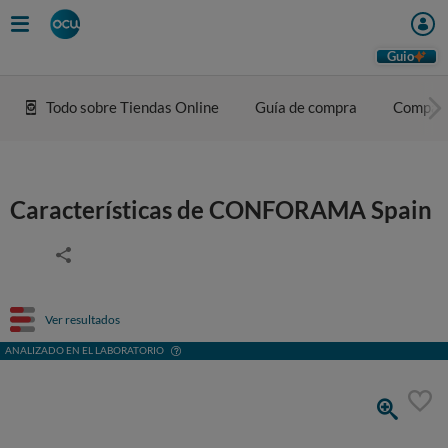
Guio
Todo sobre Tiendas Online
Guía de compra
Compar
Características de CONFORAMA Spain
Ver resultados
ANALIZADO EN EL LABORATORIO