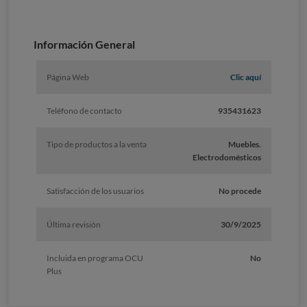
Información General
Página Web
Clic aquí
Teléfono de contacto
935431623
Tipo de productos a la venta
Muebles.
Electrodomésticos
Satisfacción de los usuarios
No procede
Última revisión
30/9/2025
Incluida en programa OCU
No
Plus