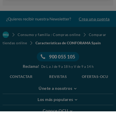
¿Quieres recibir nuestra Newsletter?
Crea una cuenta
Consumo y familia : Compras online
Comparar
tiendas online
Características de CONFORAMA Spain
900 055 105
Reclama!
De L a J de 9 a 18 h y V de 9 a 14 h
CONTACTAR
REVISTAS
OFERTAS-OCU
Únete a nosotros
Los más populares
Conoce OCU