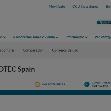
Movilízate
OCU Inversiones
Ben
Guio
os
Asesorarme sobre vivienda
Informarme
Ver venta
e compra
Comparador
Consejos de uso
COTEC Spain
COMENTARIOS 
CARACTERÍSTICAS
ESPECIALISTA