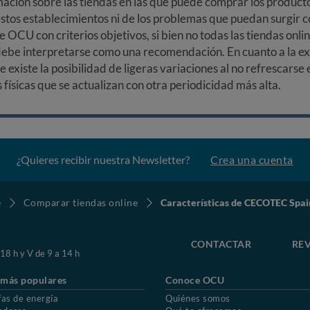
ción sobre las tiendas en las que puede comprar los productos
stos establecimientos ni de los problemas que puedan surgir co
e OCU con criterios objetivos, si bien no todas las tiendas onl
debe interpretarse como una recomendación. En cuanto a la exa
ue existe la posibilidad de ligeras variaciones al no refrescarse
ísicas que se actualizan con otra periodicidad más alta.
¿Quieres recibir nuestra Newsletter?
Crea una cuenta
e
Comparar tiendas online
Características de CECOTEC Spai
CONTACTAR
REV
 18 h y V de 9 a 14 h
 más populares
Conoce OCU
fas de energía
Quiénes somos