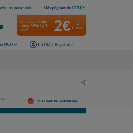
eficios para socios
Más páginas de OCU
2€
Compara y elige
2
mejor: ÚNETE A
meses
OCU
jas OCU
ENTRA
|
Regístrate
DEL
RESULTADO DE LAS PRUEBAS