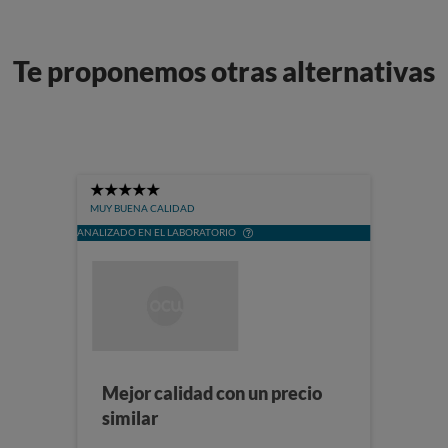
Te proponemos otras alternativas
5
Stars
MUY BUENA CALIDAD
ANALIZADO EN EL LABORATORIO
Mejor calidad con un precio
similar