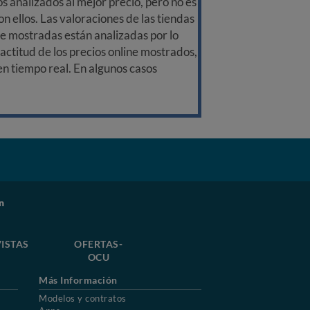
 analizados al mejor precio, pero no es
n ellos. Las valoraciones de las tiendas
ine mostradas están analizadas por lo
ctitud de los precios online mostrados,
 en tiempo real. En algunos casos
n
ISTAS
OFERTAS-
OCU
Más Información
Modelos y contratos