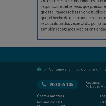
OCU ofrece a los consumidores informa
responsable del servicio que prestan e
que facilitamos se basan en estudios d
que, el hecho de que se muestren, no 
se actualizan dos veces al día por lo q
también recogemos precios en tiendas f
Consumo y familia : Compras onlin
Reclama!
900 055 105
De L a J de 9 a
Únete a nosotros
Los
Reclama con OCU
Tari