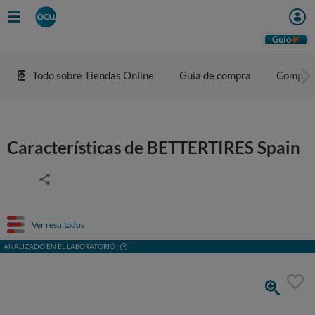
Guio
Todo sobre Tiendas Online
Guía de compra
Compar
Características de BETTERTIRES Spain
Ver resultados
ANALIZADO EN EL LABORATORIO