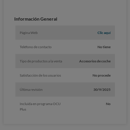
Información General
Página Web
Clic aquí
Teléfono de contacto
No tiene
Tipo de productos a la venta
Accesorios de coche
Satisfacción de los usuarios
No procede
Última revisión
30/9/2025
Incluida en programa OCU
No
Plus