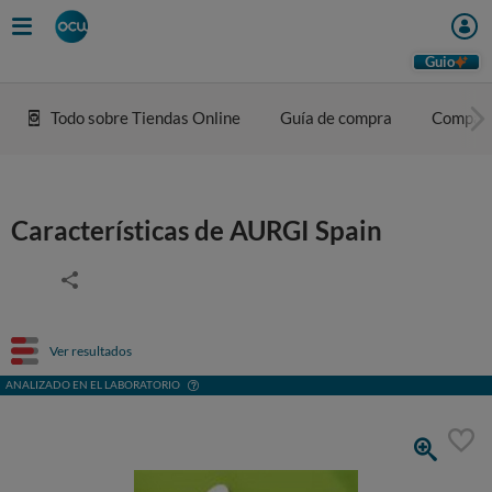
Guio
Todo sobre Tiendas Online
Guía de compra
Compar
Características de AURGI Spain
Ver resultados
ANALIZADO EN EL LABORATORIO