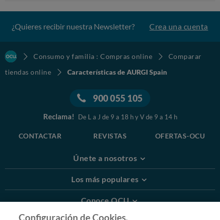
¿Quieres recibir nuestra Newsletter?
Crea una cuenta
Consumo y familia : Compras online
Comparar
tiendas online
Características de AURGI Spain
900 055 105
Reclama!
De L a J de 9 a 18 h y V de 9 a 14 h
CONTACTAR
REVISTAS
OFERTAS-OCU
Únete a nosotros
Los más populares
Conoce OCU
Configuración de Cookies.