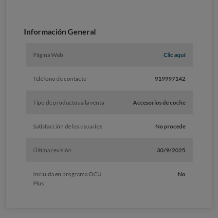
Información General
Página Web
Clic aquí
Teléfono de contacto
919997142
Tipo de productos a la venta
Accesorios de coche
Satisfacción de los usuarios
No procede
Última revisión
30/9/2025
Incluida en programa OCU
No
Plus