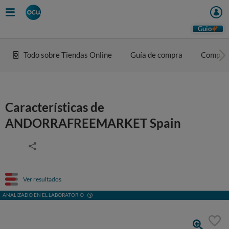
Guio
Todo sobre Tiendas Online
Guía de compra
Compar
Características de
ANDORRAFREEMARKET Spain
Ver resultados
ANALIZADO EN EL LABORATORIO