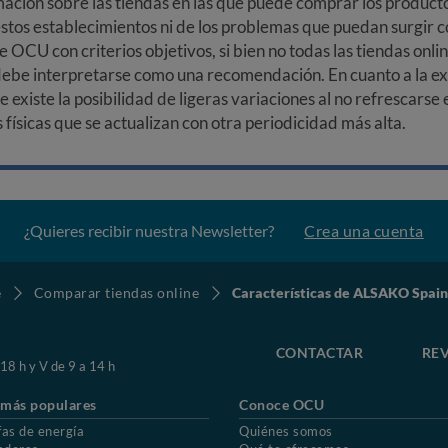
ción sobre las tiendas en las que puede comprar los productos
stos establecimientos ni de los problemas que puedan surgir co
e OCU con criterios objetivos, si bien no todas las tiendas onl
debe interpretarse como una recomendación. En cuanto a la exa
ue existe la posibilidad de ligeras variaciones al no refrescarse
ísicas que se actualizan con otra periodicidad más alta.
¿Quieres recibir nuestra Newsletter?
Crea una cuenta
e
Comparar tiendas online
Características de ALSAKO Spain
CONTACTAR
REV
 18 h y V de 9 a 14 h
 más populares
Conoce OCU
fas de energía
Quiénes somos