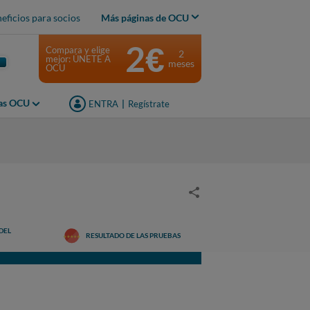
eficios para socios
Más páginas de OCU
2€
Compara y elige
2
mejor: ÚNETE A
meses
OCU
jas OCU
ENTRA
|
Regístrate
DEL
RESULTADO DE LAS PRUEBAS