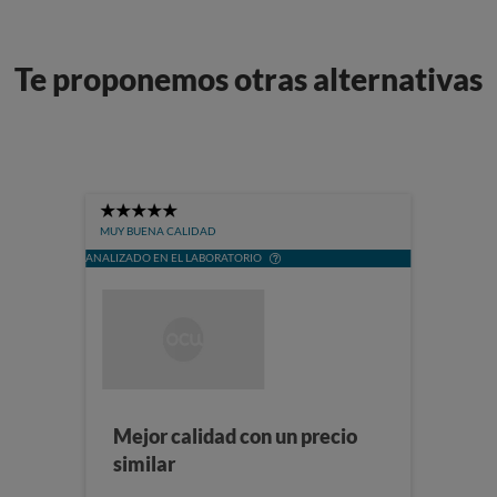
Te proponemos otras alternativas
5
Stars
MUY BUENA CALIDAD
ANALIZADO EN EL LABORATORIO
Mejor calidad con un precio
similar