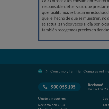
OCU ofrece a los consumidores informa
responsable del servicio que prestan e
que facilitamos se basan en estudios d
que, el hecho de que se muestren, no 
se actualizan dos veces al día por lo q
también recogemos precios en tiendas f
Consumo y familia : Compras onlin
Reclama!
900 055 105
De L a J de 9 a
Únete a nosotros
Los
Reclama con OCU
Tari