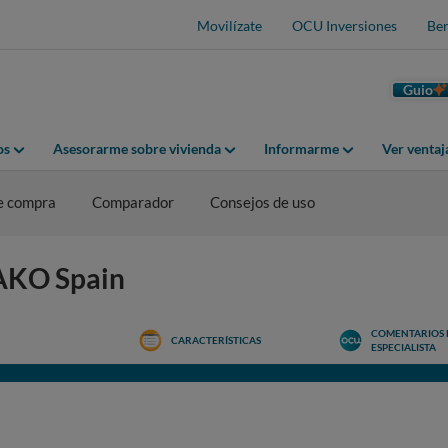
Movilízate
OCU Inversiones
Ben
Guio
os
Asesorarme sobre vivienda
Informarme
Ver venta
e compra
Comparador
Consejos de uso
SAKO Spain
COMENTARIOS 
CARACTERÍSTICAS
ESPECIALISTA