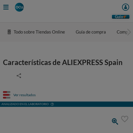
Guio
Todo sobre Tiendas Online
Guía de compra
Compar
Características de ALIEXPRESS Spain
Ver resultados
ANALIZADO EN EL LABORATORIO