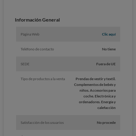
Información General
Página Web
Clic aquí
Teléfono de contacto
No tiene
SEDE
Fuera de UE
Tipo de productos a la venta
Prendas de vestir y textil.
Complementos de bebés y
niños. Accesorios para
coche. Electrónica y
ordenadores. Energía y
calefacción
Satisfacción de los usuarios
No procede