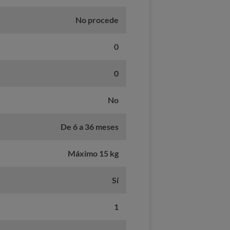
No procede
0
0
No
De 6 a 36 meses
Máximo 15 kg
Sí
1