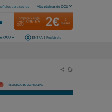
eficios para socios
Más páginas de OCU
2€
Compara y elige
2
mejor: ÚNETE A
meses
OCU
jas OCU
ENTRA
|
Regístrate
RESULTADO DE LAS PRUEBAS