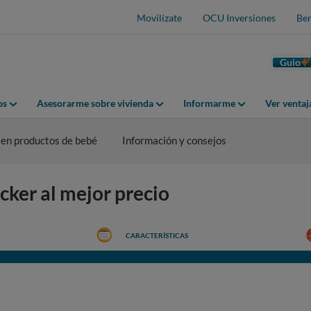
Movilízate
OCU Inversiones
Ben
Guio
os
Asesorarme sobre vivienda
Informarme
Ver venta
ien productos de bebé
Información y consejos
ker al mejor precio
CARACTERÍSTICAS