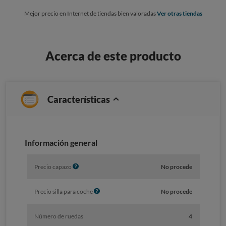
Mejor precio en Internet de tiendas bien valoradas
Ver otras tiendas
Acerca de este producto
Características
Información general
I
Precio capazo
No procede
n
f
I
Precio silla para coche
No procede
o
n
f
Número de ruedas
4
o