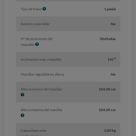
I
Tipo de freno
1 pedal
n
f
Asiento reversible
No
o
Nº de posiciones del
Ilimitadas
I
respaldo
n
f
Inclinación max. respaldo
145 ⁰
o
Manillar regulable en altura
No
I
Altura mínima del manillar
104,00 cm
n
f
o
I
Altura máxima del manillar
104,00 cm
n
f
o
Capacidad cesta
3,00 kg