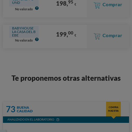
95
198,
UND
Comprar
€
No valorado
BABYHOUSE
LA CASA DEL B
00
199,
Comprar
EBE
€
No valorado
Te proponemos otras alternativas
73
BUENA
COMPRA
CALIDAD
MAESTRA
ANALIZADO EN EL LABORATORIO