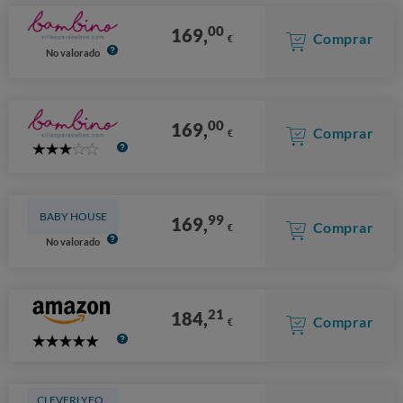
00
169,
Comprar
€
No valorado
00
169,
Comprar
€
3
Stars
BABY HOUSE
99
169,
Comprar
€
No valorado
21
184,
Comprar
€
5
Stars
CLEVERLYFO