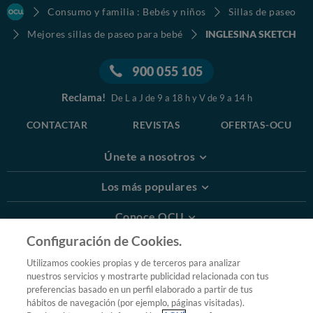
Consumo y familia : Bebés y niños
Sillas de paseo
Mejores sillas de paseo para bebé
INGLESINA SKETCH
900 055 105
Reclama!
De L a J de 9 a 18 h y V de 9 a 14 h
CONTACTAR
REVISTAS
OFERTAS-OCU
Únete a nosotros
Los más populares
Conoce OCU
Configuración de Cookies.
Más Información
Utilizamos cookies propias y de terceros para analizar
nuestros servicios y mostrarte publicidad relacionada con tus
© 2026 OCU
preferencias basado en un perfil elaborado a partir de tus
Condiciones generales de contratación de OCU
hábitos de navegación (por ejemplo, páginas visitadas).