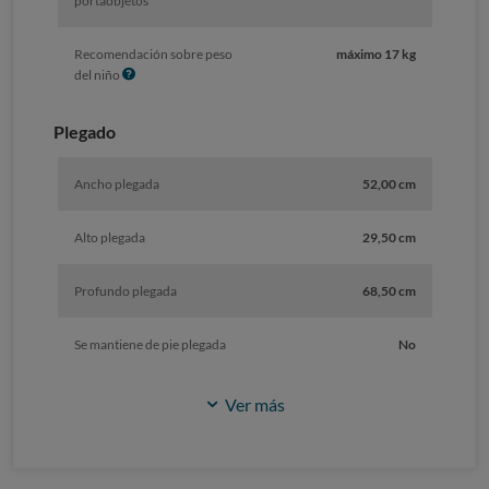
portaobjetos
Recomendación sobre peso
máximo 17 kg
I
del niño
n
f
Plegado
o
Ancho plegada
52,00 cm
Alto plegada
29,50 cm
Profundo plegada
68,50 cm
Se mantiene de pie plegada
No
Ver más