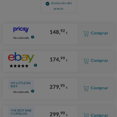
Evolución del
precio
92
148,
Comprar
€
No valorado
99
174,
Comprar
€
5
Stars
MY LITTLE BA
95
279,
BIES
Comprar
€
No valorado
THE BEST BAB
90
299,
Y CATALOG
Comprar
€