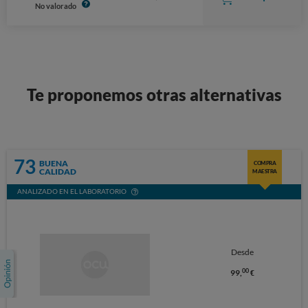
No valorado
Te proponemos otras alternativas
73
BUENA
COMPRA
CALIDAD
MAESTRA
ANALIZADO EN EL LABORATORIO
Desde
00
99,
€