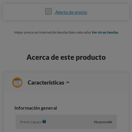
Alerta de precio
Mejor precio en Internet de tiendas bien valoradas
Ver otras tiendas
Acerca de este producto
Características
Información general
I
Precio capazo
No procede
n