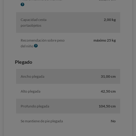
n
f
o
Capacidad cesta
2,00 kg
portaobjetos
Recomendación sobre peso
máximo 25 kg
I
del niño
n
f
Plegado
o
Ancho plegada
31,00 cm
Alto plegada
42,50 cm
Profundo plegada
104,50 cm
Se mantiene de pie plegada
No