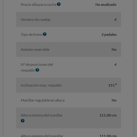
f
I
Precio silla para coche
No analizado
o
n
f
Número de ruedas
4
o
I
Tipo de freno
2 pedales
n
f
Asiento reversible
No
o
Nº de posiciones del
4
I
respaldo
n
f
Inclinación max. respaldo
151 ⁰
o
Manillar regulable en altura
No
I
Altura mínima del manillar
111,00 cm
n
f
o
I
Altura máxima del manillar
111,00 cm