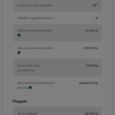
f
Inclinación max. respaldo
99 ⁰
o
Manillar regulable en altura
Sí
I
Altura mínima del manillar
87,50 cm
n
f
o
I
Altura máxima del manillar
107,00 cm
n
f
o
Capacidad cesta
10,00 kg
portaobjetos
Recomendación sobre peso
máximo 22 kg
I
del niño
n
f
Plegado
o
Ancho plegada
60,50 cm