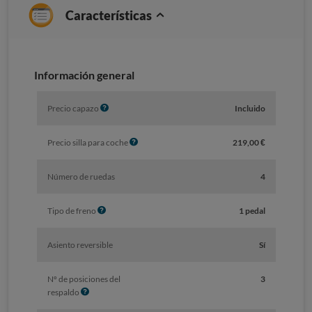
Características
Información general
I
Precio capazo
Incluido
n
f
I
Precio silla para coche
219,00 €
o
n
f
Número de ruedas
4
o
I
Tipo de freno
1 pedal
n
f
Asiento reversible
Sí
o
Nº de posiciones del
3
I
respaldo
n