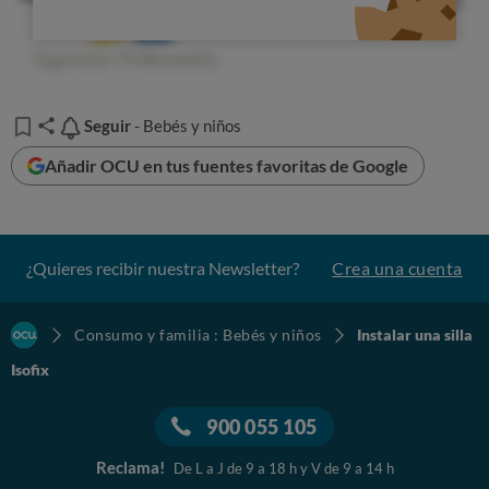
Seguir
Seguir
- Bebés y niños
Añadir OCU en tus fuentes favoritas de Google
¿Quieres recibir nuestra Newsletter?
Crea una cuenta
Consumo y familia : Bebés y niños
Instalar una silla
Isofix
900 055 105
Reclama!
De L a J de 9 a 18 h y V de 9 a 14 h