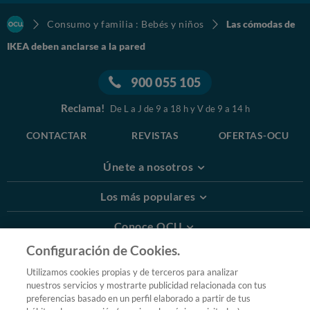
Consumo y familia : Bebés y niños
Las cómodas de
IKEA deben anclarse a la pared
900 055 105
Reclama!
De L a J de 9 a 18 h y V de 9 a 14 h
CONTACTAR
REVISTAS
OFERTAS-OCU
Únete a nosotros
Los más populares
Conoce OCU
Configuración de Cookies.
Más Información
Utilizamos cookies propias y de terceros para analizar
nuestros servicios y mostrarte publicidad relacionada con tus
© 2026 OCU
preferencias basado en un perfil elaborado a partir de tus
Condiciones generales de contratación de OCU