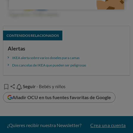
CONTENIDOS RELACIONADOS
Alertas
IKEA alerta sobre varios doseles para camas
Dos cancelas de IKEA que pueden ser peligrosas
Seguir
Seguir
- Bebés y niños
Añadir OCU en tus fuentes favoritas de Google
¿Quieres recibir nuestra Newsletter?
Crea una cuenta