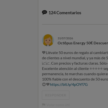
124
Comentarios
31/07/2026
Octōpus Energy 50€ Descuen
💙
Llévate 50 euros de regalo al cambia
de clientes a nivel mundial, y ya más de
📈
📈
. Con precios y facturas claras. Só
Excelente atención al cliente
⭐
⭐
⭐
⭐
⭐
seg
permanencia, te marchas cuando quieras,
100% fiable con el descuento de 50 euro
😊
💙
https://bit.ly/4pOYf7G
RESPONDER
Votar como útil