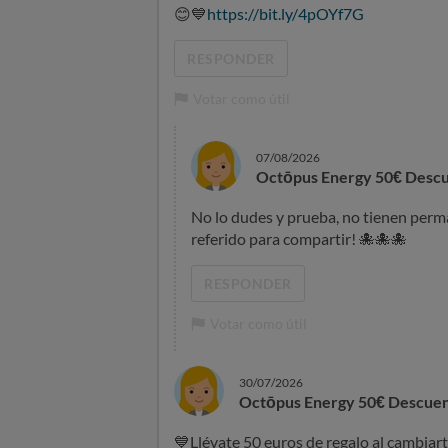
😊
💙
https://bit.ly/4pOYf7G
RESPONDER
Votar como útil
07/08/2026
Octōpus Energy 50€ Descu
No lo dudes y prueba, no tienen perm
referido para compartir!
🐙
🐙
🐙
RESPONDER
Votar como útil
30/07/2026
Octōpus Energy 50€ Descuen
💙
Llévate 50 euros de regalo al cambia