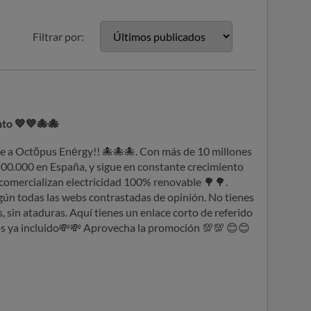
Filtrar por:
to 💙💙🐙🐙
rte a Octŏpus Enėrgy!!
🐙
🐙
🐙
. Con más de 10 millones
 500.000 en España, y sigue en constante crecimiento
lo comercializan electricidad 100% renovable
🌳
🌳
.
ún todas las webs contrastadas de opinión. No tienes
 sin ataduras. Aquí tienes un enlace corto de referido
s ya incluido
💸
💸
Aprovecha la promoción
💯
💯
😊
😊