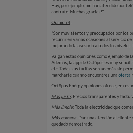
Hoy, por ejemplo, me han atendido por tel
contrato. Muchas gracias!"
Opinión 4
:
"Son muy atentos y preocupados por los pr
recurrir en varias ocasiones al servicio d
mejorando la asesoría a todos los niveles.
Valgan estas opiniones como ejemplo de l
Además, la app de Octōpus es muy sencilla 
etc. Todas sus tarifas son además sin perm
marcharte cuando encuentres una
oferta
m
Octōpus Enérgy opiniones ofrece, en resum
Más justa
: Precios transparentes y factura
Más limpia
: Toda la electricidad que com
Más humana
: Dan una atención al cliente
quedado demostrado.