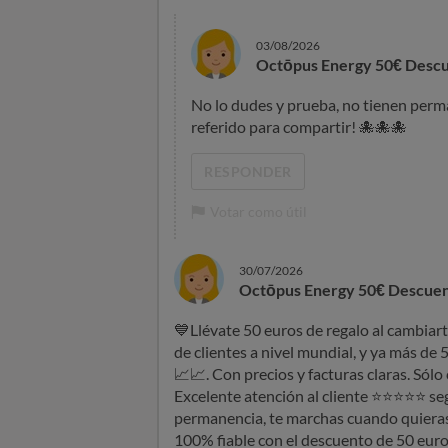
03/08/2026
Octōpus Energy 50€ Descu
No lo dudes y prueba, no tienen perm
referido para compartir!
🐙
🐙
🐙
RESPONDER
Votar como útil
30/07/2026
Octōpus Energy 50€ Descuen
💙
Llévate 50 euros de regalo al cambia
de clientes a nivel mundial, y ya más de
📈
📈
. Con precios y facturas claras. Só
Excelente atención al cliente
⭐
⭐
⭐
⭐
⭐
seg
permanencia, te marchas cuando quieras,
100% fiable con el descuento de 50 euro