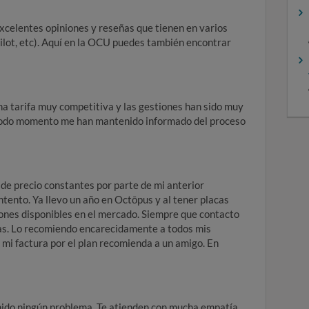
excelentes opiniones y reseñas que tienen en varios
ilot, etc). Aquí en la OCU puedes también encontrar
a tarifa muy competitiva y las gestiones han sido muy
En todo momento me han mantenido informado del proceso
de precio constantes por parte de mi anterior
tento. Ya llevo un año en Octōpus y al tener placas
iones disponibles en el mercado. Siempre que contacto
as. Lo recomiendo encarecidamente a todos mis
 mi factura por el plan recomienda a un amigo. En
enido ningún problema. Te atienden con mucha empatía.