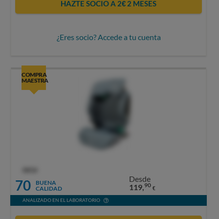
HAZTE SOCIO A 2€ 2 MESES
¿Eres socio? Accede a tu cuenta
COMPRA
MAESTRA
OCU
Desde
70
BUENA
90
119,
CALIDAD
€
ANALIZADO EN EL LABORATORIO