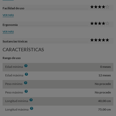
4
Facilidad de uso
Sta
VER MÁS
4
Ergonomía
Sta
VER MÁS
5
Sustancias tóxicas
Sta
CARACTERÍSTICAS
Rango de uso
Info
Edad mínima
0 meses
Info
Edad máxima
12 meses
Info
Peso mínimo
No procede
Info
Peso máximo
No procede
Info
Longitud mínima
40,00 cm
Info
Longitud máxima
75,00 cm