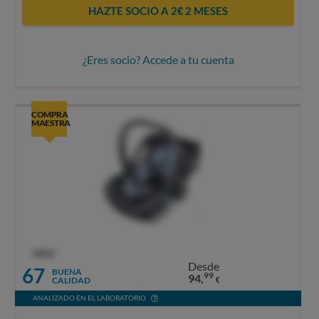
HAZTE SOCIO A 2€ 2 MESES
¿Eres socio? Accede a tu cuenta
COMPRA
MAESTRA
OCU
Desde
67
BUENA
99
94,
CALIDAD
€
ANALIZADO EN EL LABORATORIO