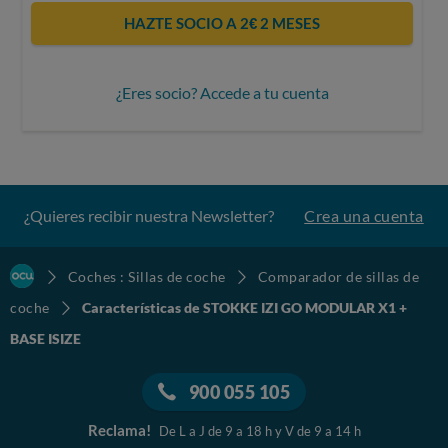
HAZTE SOCIO A 2€ 2 MESES
¿Eres socio? Accede a tu cuenta
¿Quieres recibir nuestra Newsletter?
Crea una cuenta
Coches : Sillas de coche
Comparador de sillas de
coche
Características de STOKKE IZI GO MODULAR X1 +
BASE ISIZE
900 055 105
Reclama!
De L a J de 9 a 18 h y V de 9 a 14 h