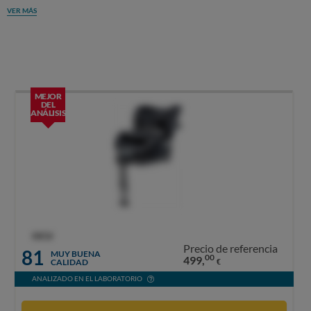
VER MÁS
MEJOR
DEL
ANÁLISIS
OCU
Precio de referencia
81
MUY BUENA
00
499,
CALIDAD
€
ANALIZADO EN EL LABORATORIO