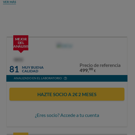
VER MÁS
MEJOR
DEL
ANÁLISIS
OCU
Precio de referencia
81
MUY BUENA
00
499,
CALIDAD
€
ANALIZADO EN EL LABORATORIO
HAZTE SOCIO A 2€ 2 MESES
¿Eres socio? Accede a tu cuenta