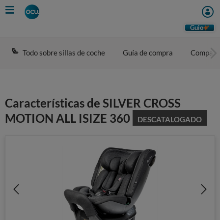
Skip
to
main
Guio
content
Todo sobre sillas de coche
Guía de compra
Compara
Características de SILVER CROSS
MOTION ALL ISIZE 360
DESCATALOGADO