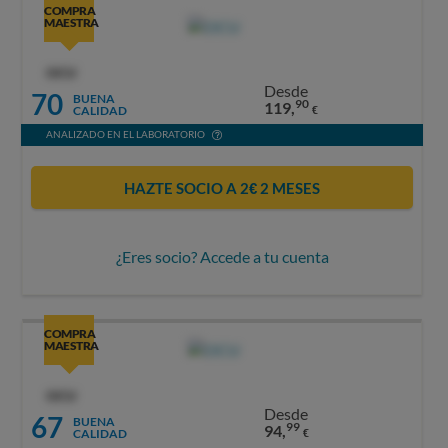
COMPRA
MAESTRA
OCU
Desde
70
BUENA
90
119,
CALIDAD
€
ANALIZADO EN EL LABORATORIO
HAZTE SOCIO A 2€ 2 MESES
¿Eres socio? Accede a tu cuenta
COMPRA
MAESTRA
OCU
Desde
67
BUENA
99
94,
CALIDAD
€