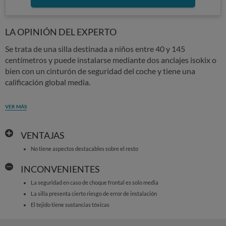
LA OPINIÓN DEL EXPERTO
Se trata de una silla destinada a niños entre 40 y 145
centímetros y puede instalarse mediante dos anclajes isokix o
bien con un cinturón de seguridad del coche y tiene una
calificación global media.
VER MÁS
VENTAJAS
No tiene aspectos destacables sobre el resto
INCONVENIENTES
La seguridad en caso de choque frontal es solo media
La silla presenta cierto riesgo de error de instalación
El tejido tiene sustancias tóxicas