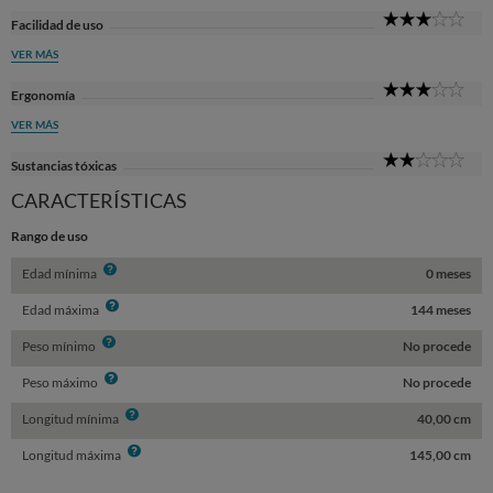
3
Facilidad de uso
Sta
VER MÁS
3
Ergonomía
Sta
VER MÁS
2
Sustancias tóxicas
Sta
CARACTERÍSTICAS
Rango de uso
Info
Edad mínima
0 meses
Info
Edad máxima
144 meses
Info
Peso mínimo
No procede
Info
Peso máximo
No procede
Info
Longitud mínima
40,00 cm
Info
Longitud máxima
145,00 cm