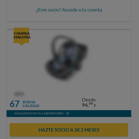
¿Eres socio? Accede a tu cuenta
COMPRA
MAESTRA
OCU
Desde
67
BUENA
99
94,
CALIDAD
€
ANALIZADO EN EL LABORATORIO
HAZTE SOCIO A 2€ 2 MESES