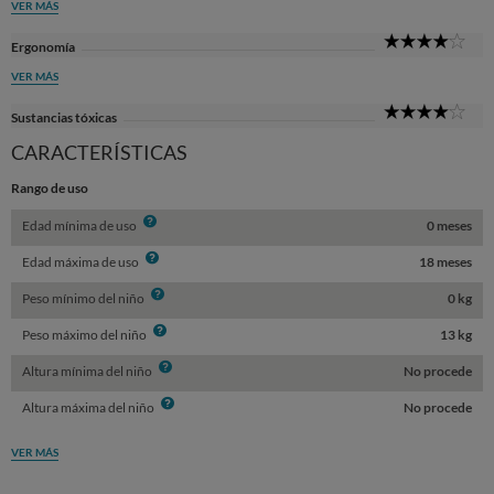
VER MÁS
4
Ergonomía
Sta
VER MÁS
4
Sustancias tóxicas
Sta
CARACTERÍSTICAS
Rango de uso
Info
Edad mínima de uso
0 meses
Info
Edad máxima de uso
18 meses
Info
Peso mínimo del niño
0 kg
Info
Peso máximo del niño
13 kg
Info
Altura mínima del niño
No procede
Info
Altura máxima del niño
No procede
VER MÁS