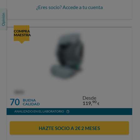
¿Eres socio? Accede a tu cuenta
COMPRA
MAESTRA
OCU
Desde
70
BUENA
90
119,
CALIDAD
€
ANALIZADO EN EL LABORATORIO
HAZTE SOCIO A 2€ 2 MESES