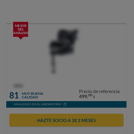
MEJOR
DEL
ANÁLISIS
OCU
Precio de referencia
81
MUY BUENA
00
499,
CALIDAD
€
ANALIZADO EN EL LABORATORIO
HAZTE SOCIO A 2€ 2 MESES