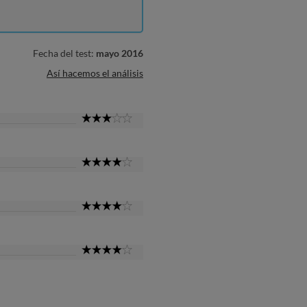
Fecha del test:
mayo 2016
Así hacemos el análisis
3
Star
4
Star
4
Star
4
Star