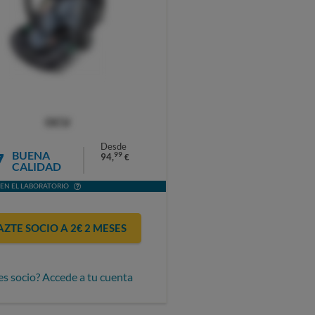
OCU
Desde
7
BUENA
99
94,
€
CALIDAD
EN EL LABORATORIO
AZTE SOCIO A 2€ 2 MESES
es socio? Accede a tu cuenta