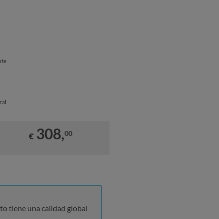
nte
ral
308,
00
€
to tiene una calidad global