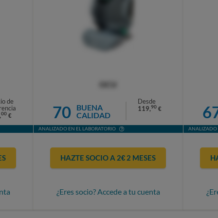
OCU
io de
Desde
70
6
BUENA
90
rencia
119,
€
CALIDAD
00
,
€
ANALIZADO EN EL LABORATORIO
ANALIZADO 
ES
HAZTE SOCIO A 2€ 2 MESES
H
nta
¿Eres socio? Accede a tu cuenta
¿Er