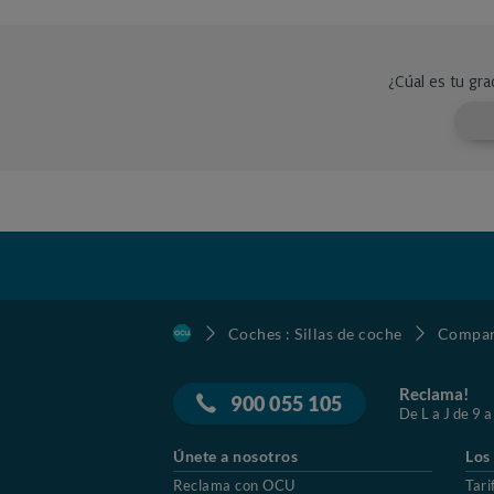
Coches : Sillas de coche
Compara
Reclama!
900 055 105
De L a J de 9 a
Únete a nosotros
Los
Reclama con OCU
Tari