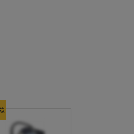
RA
RA