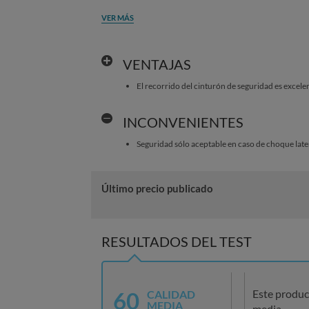
VER MÁS
VENTAJAS
El recorrido del cinturón de seguridad es excele
INCONVENIENTES
Seguridad sólo aceptable en caso de choque late
Último precio publicado
RESULTADOS DEL TEST
60
Este produc
CALIDAD
MEDIA
media