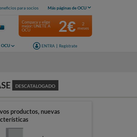
eneficios para socios
Más páginas de OCU
2€
Compara y elige
2
mejor: ÚNETE A
meses
OCU
s OCU
ENTRA
|
Regístrate
ASE
DESCATALOGADO
vos productos, nuevas
cterísticas