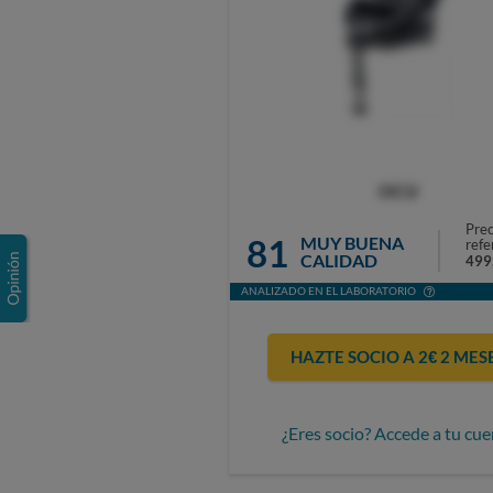
OCU
Prec
81
MUY BUENA
refe
CALIDAD
499
ANALIZADO EN EL LABORATORIO
HAZTE SOCIO A 2€ 2 MES
¿Eres socio? Accede a tu cue