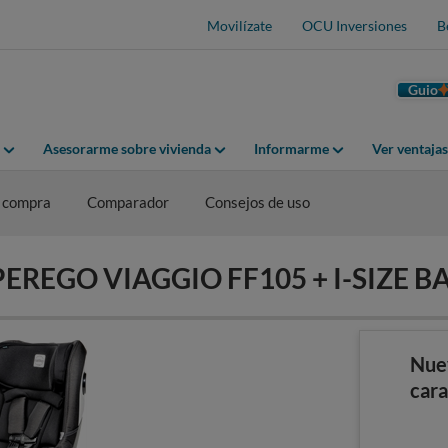
Movilízate
OCU Inversiones
B
Guio
Asesorarme sobre vivienda
Informarme
Ver ventaja
 compra
Comparador
Consejos de uso
G PEREGO VIAGGIO FF105 + I-SIZE B
Nue
cara