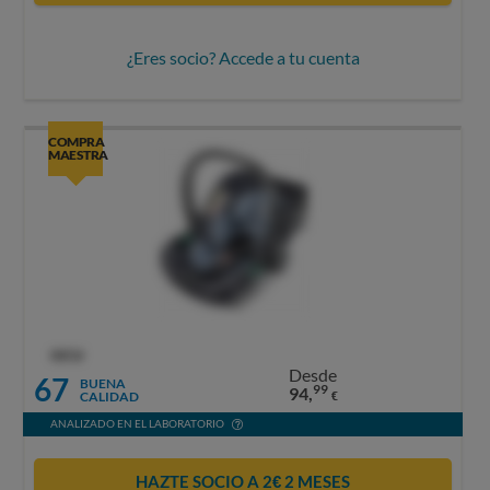
¿Eres socio? Accede a tu cuenta
COMPRA
MAESTRA
OCU
Desde
67
BUENA
99
94,
CALIDAD
€
ANALIZADO EN EL LABORATORIO
HAZTE SOCIO A 2€ 2 MESES