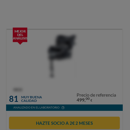
MEJOR
DEL
ANÁLISIS
OCU
Precio de referencia
81
MUY BUENA
00
499,
CALIDAD
€
ANALIZADO EN EL LABORATORIO
HAZTE SOCIO A 2€ 2 MESES