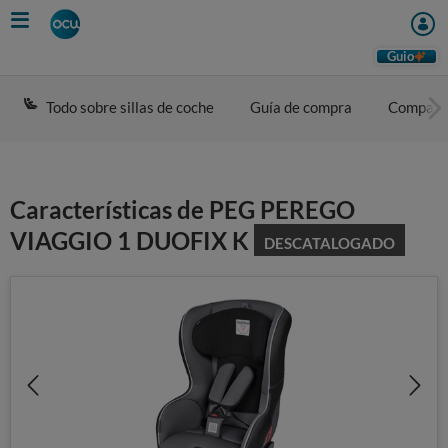
Skip
to
main
Guio
content
Todo sobre sillas de coche
Guía de compra
Compara
Características de PEG PEREGO
VIAGGIO 1 DUOFIX K
DESCATALOGADO