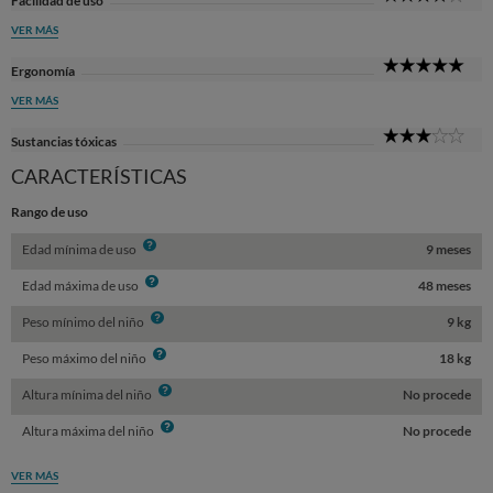
Facilidad de uso
Sta
VER MÁS
5
Ergonomía
Sta
VER MÁS
3
Sustancias tóxicas
Sta
CARACTERÍSTICAS
Rango de uso
Info
Edad mínima de uso
9 meses
Info
Edad máxima de uso
48 meses
Info
Peso mínimo del niño
9 kg
Info
Peso máximo del niño
18 kg
Info
Altura mínima del niño
No procede
Info
Altura máxima del niño
No procede
VER MÁS