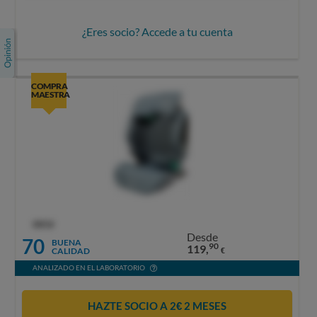
¿Eres socio? Accede a tu cuenta
COMPRA
MAESTRA
OCU
Desde
70
BUENA
90
119,
CALIDAD
€
ANALIZADO EN EL LABORATORIO
HAZTE SOCIO A 2€ 2 MESES