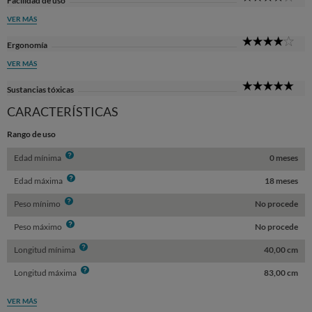
Facilidad de uso
Sta
VER MÁS
4
Ergonomía
Sta
VER MÁS
5
Sustancias tóxicas
Sta
CARACTERÍSTICAS
Rango de uso
Info
Edad mínima
0 meses
Info
Edad máxima
18 meses
Info
Peso mínimo
No procede
Info
Peso máximo
No procede
Info
Longitud mínima
40,00 cm
Info
Longitud máxima
83,00 cm
VER MÁS