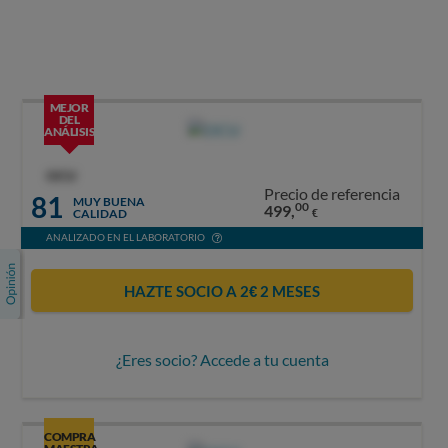
MEJOR
DEL
ANÁLISIS
OCU
Precio de referencia
81
MUY BUENA
00
499,
CALIDAD
€
ANALIZADO EN EL LABORATORIO
HAZTE SOCIO A 2€ 2 MESES
¿Eres socio? Accede a tu cuenta
COMPRA