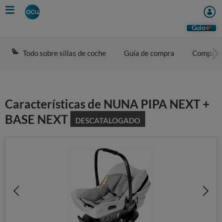
Skip
to
main
Guio
content
Todo sobre sillas de coche
Guía de compra
Compara
Características de NUNA PIPA NEXT +
BASE NEXT
DESCATALOGADO