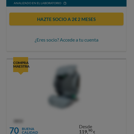
ANALIZADO EN EL LABORATORIO
HAZTE SOCIO A 2€ 2 MESES
¿Eres socio? Accede a tu cuenta
COMPRA
MAESTRA
OCU
Desde
70
BUENA
90
119,
CALIDAD
€