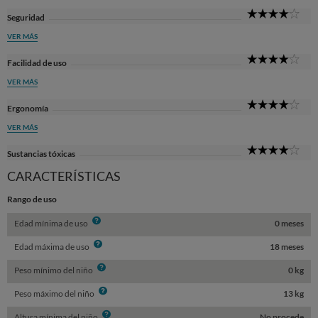
4
Seguridad
Sta
VER MÁS
4
Facilidad de uso
Sta
VER MÁS
4
Ergonomía
Sta
VER MÁS
4
Sustancias tóxicas
Sta
CARACTERÍSTICAS
Rango de uso
Info
Edad mínima de uso
0 meses
Info
Edad máxima de uso
18 meses
Info
Peso mínimo del niño
0 kg
Info
Peso máximo del niño
13 kg
Info
Altura mínima del niño
No procede