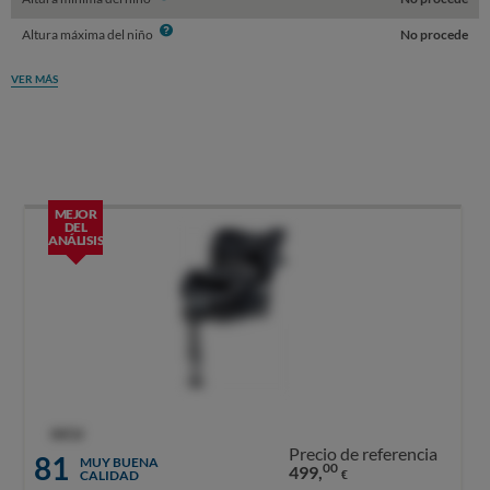
Info
Altura máxima del niño
No procede
VER MÁS
MEJOR
DEL
ANÁLISIS
OCU
Precio de referencia
81
MUY BUENA
00
499,
CALIDAD
€