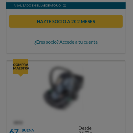
ANALIZADO EN EL LABORATORIO
HAZTE SOCIO A 2€ 2 MESES
¿Eres socio? Accede a tu cuenta
COMPRA
MAESTRA
OCU
Desde
67
BUENA
99
94,