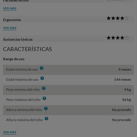
Facilidad de uso
Sta
VER MÁS
4
Ergonomía
Sta
VER MÁS
4
Sustancias tóxicas
Sta
CARACTERÍSTICAS
Rango de uso
Info
Edad mínima de uso
9 meses
Info
Edad máxima de uso
144 meses
Info
Peso mínimo del niño
9 kg
Info
Peso máximo del niño
36 kg
Info
Altura mínima del niño
No procede
Info
Altura máxima del niño
No procede
VER MÁS