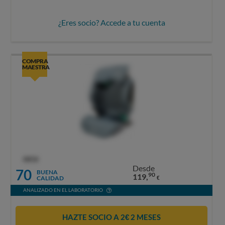
¿Eres socio? Accede a tu cuenta
COMPRA
MAESTRA
OCU
Desde
70
BUENA
90
119,
CALIDAD
€
ANALIZADO EN EL LABORATORIO
HAZTE SOCIO A 2€ 2 MESES