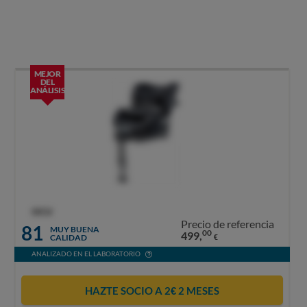
MEJOR
DEL
ANÁLISIS
OCU
Precio de referencia
81
MUY BUENA
00
499,
CALIDAD
€
ANALIZADO EN EL LABORATORIO
HAZTE SOCIO A 2€ 2 MESES