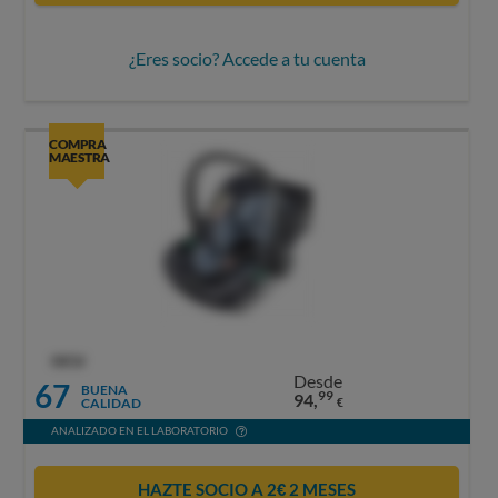
¿Eres socio? Accede a tu cuenta
COMPRA
MAESTRA
OCU
Desde
67
BUENA
99
94,
CALIDAD
€
ANALIZADO EN EL LABORATORIO
HAZTE SOCIO A 2€ 2 MESES