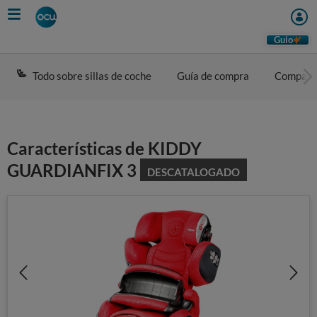
Skip
to
main
Guio
content
Todo sobre sillas de coche
Guía de compra
Compara
Características de KIDDY
GUARDIANFIX 3
DESCATALOGADO