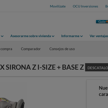
Movilízate
OCU Inversiones
B
Guio
Asesorarme sobre vivienda
Informarme
Ver ventaja
 compra
Comparador
Consejos de uso
EX SIRONA Z I-SIZE + BASE Z
DESCATAL
Nue
cara