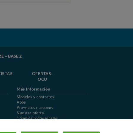
ZE + BASE Z
ISTAS
OFERTAS-
OCU
Más Información
Modelos y contratos
Apps
Proyectos europeos
Nuestra oferta
Colegios profesionales
Mapa del sitio