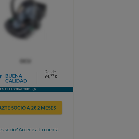
OCU
Desde
7
BUENA
99
94,
€
CALIDAD
EN EL LABORATORIO
AZTE SOCIO A 2€ 2 MESES
es socio? Accede a tu cuenta