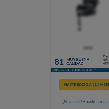
OCU
Prec
81
MUY BUENA
refe
CALIDAD
499
ANALIZADO EN EL LABORATORIO
HAZTE SOCIO A 2€ 2 MES
¿Eres socio? Accede a tu cue