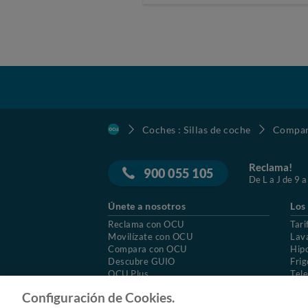
Coches : Sillas de coche
Compara
Reclama!
900 055 105
De L a J de 9 a
Únete a nosotros
Los
Reclama con OCU
Tari
Movilízate con OCU
Lav
Compara con OCU
Hip
Descubre GUIO
Frig
OCU Plus
Tele
Trabajar en OCU
Col
Configuración de Cookies.