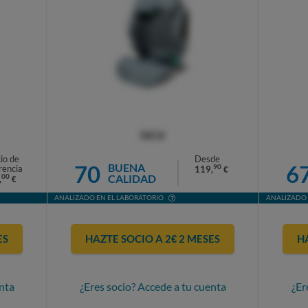
OCU
io de
Desde
70
6
BUENA
90
rencia
119,
€
CALIDAD
00
,
€
ANALIZADO EN EL LABORATORIO
ANALIZADO 
ES
HAZTE SOCIO A 2€ 2 MESES
H
nta
¿Eres socio? Accede a tu cuenta
¿Er