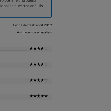
to obtiene una buena
lobal en nuestros análisis.
Fecha del test:
abril 2019
Así hacemos el análisis
4
Star
4
Star
4
Star
5
Star