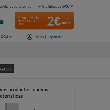
eneficios para socios
Más páginas de OCU
2€
Compara y elige
2
mejor: ÚNETE A
meses
OCU
s OCU
ENTRA
|
Regístrate
OGADO
vos productos, nuevas
cterísticas