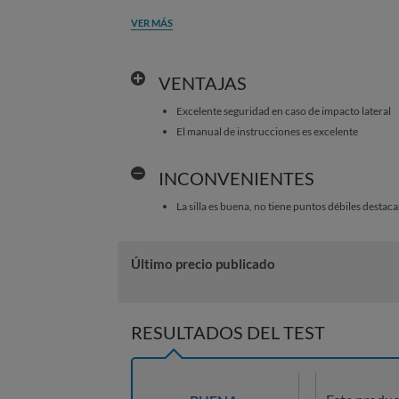
VER MÁS
VENTAJAS
Excelente seguridad en caso de impacto lateral
El manual de instrucciones es excelente
INCONVENIENTES
La silla es buena, no tiene puntos débiles destaca
Último precio publicado
RESULTADOS DEL TEST