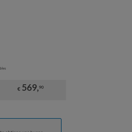
bles
569,
90
€