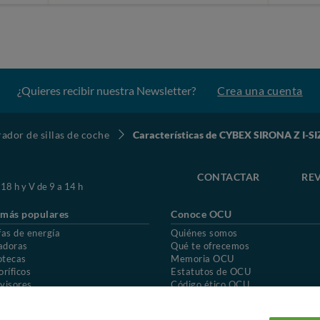
¿Quieres recibir nuestra Newsletter?
Crea una cuenta
dor de sillas de coche
Características de CYBEX SIRONA Z I-SI
CONTACTAR
REV
 18 h y V de 9 a 14 h
 más populares
Conoce OCU
fas de energía
Quiénes somos
adoras
Qué te ofrecemos
otecas
Memoria OCU
oríficos
Estatutos de OCU
visores
Código ético OCU
chones
Preguntas frecuentes