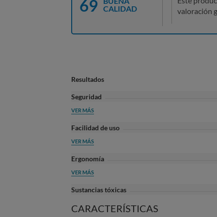
69
Este produc
BUENA
CALIDAD
valoración g
Resultados
Seguridad
VER MÁS
Facilidad de uso
VER MÁS
Ergonomía
VER MÁS
Sustancias tóxicas
CARACTERÍSTICAS